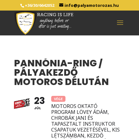
+36/30/6642052
info@palyamotorozas.hu
PANNÓNIA-RING /
PÁLYAKEZDŐ
MOTOROS DÉLUTÁN
23
VÉGE
MOTOROS OKTATÓ
JÚL
PROGRAM LÖVEY ÁDÁM,
CHROBÁK JANI ÉS
TAPASZTALT INSTRUKTOR
CSAPATUK VEZETÉSÉVEL, KIS
LÉTSZÁMBAN, KEZDŐ