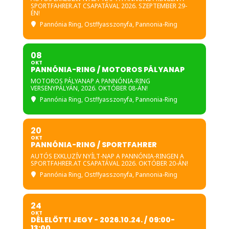
SPORTFAHRER.AT CSAPATÁVAL 2026. SZEPTEMBER 29-
ÉN!
Pannónia Ring
, Ostffyasszonyfa, Pannonia-Ring
08
OKT
PANNÓNIA-RING / MOTOROS PÁLYANAP
MOTOROS PÁLYANAP A PANNÓNIA-RING
VERSENYPÁLYÁN, 2026. OKTÓBER 08-ÁN!
Pannónia Ring
, Ostffyasszonyfa, Pannonia-Ring
20
OKT
PANNÓNIA-RING / SPORTFAHRER
AUTÓS EXKLUZÍV NYÍLT-NAP A PANNÓNIA-RINGEN A
SPORTFAHRER.AT CSAPATÁVAL 2026. OKTÓBER 20-ÁN!
Pannónia Ring
, Ostffyasszonyfa, Pannonia-Ring
24
OKT
DÉLELŐTTI JEGY - 2026.10.24. / 09:00-
13:00