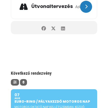
amennyiben nem jössz el a rendezvényre, ezt a
Útvonaltervezés
részt elveszíted.
A helyed a foglaló megfizetésével már teljesen
fix.
A befizetett foglaló csak és kizárólag akkor jár
vissza, ha az esemény elmarad. Rossz idő
esetén, amennyiben a pályanapot megtartjuk,
NEM tudjuk a befizetett összeget másik
alaklomra átírni! Amennyiben az időjárás az
esemény előtt 48 órával egyértelműen
alkalmatlannak jelzi a körülményeket, úgy a
Következő rendezvény
programot elhalasztjuk és a résztvevőket a
jelentkezéskor megadott emailcímükön
értesítjük az új időpontról!
Szervező az árváltoztatás jogát fenntartja!
07
AUG
EURO-RING / PÁLYAKEZDŐ MOTOROS NAP
MOTOROS OKTATÓ NAP KIS LÉTSZÁMBAN, KEZDŐ