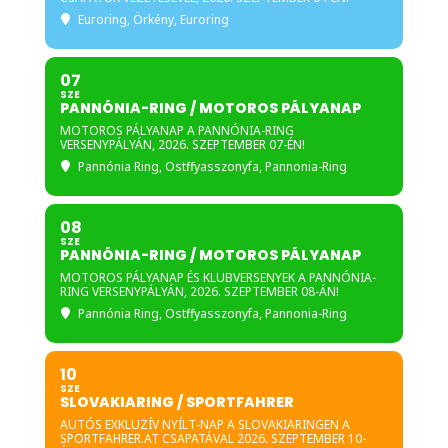
Euroring
, Örkény, Euroring
Zászlóismeret és a jelzések betartása,
versenypálya szabályainak követése
07
A versenypályát mindenki a saját kockázatára
SZE
PANNÓNIA-RING / MOTOROS PÁLYANAP
használja!
MOTOROS PÁLYANAP A PANNÓNIA-RING
VERSENYPÁLYÁN, 2026. SZEPTEMBER 07-ÉN!
A résztvevőknek az esetleges biztosításukról
Pannónia Ring
, Ostffyasszonyfa, Pannonia-Ring
egyénileg kell gondoskodni!
Felelősség nyilatkozat aláírása a helyszínen
08
SZE
Az eseményen 16 év alatti személy csak
PANNÓNIA-RING / MOTOROS PÁLYANAP
versenyzői licenc és szülői engedély
MOTOROS PÁLYANAP ÉS KLUBVERSENYEK A PANNÓNIA-
RING VERSENYPÁLYÁN, 2026. SZEPTEMBER 08-ÁN!
feltételével vehet részt
Pannónia Ring
, Ostffyasszonyfa, Pannonia-Ring
10
SZE
Örömmel várunk rendezvényünkre!
SLOVAKIARING / SPORTFAHRER
AUTÓS EXKLUZÍV NYÍLT-NAP A SLOVAKIARINGEN A
SPORTFAHRER.AT CSAPATÁVAL 2026. SZEPTEMBER 10-