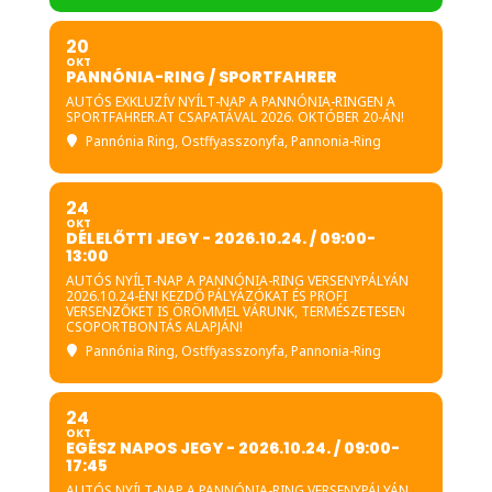
Részvételi feltételek:
20
Műszakilag kifogástalan
OKT
PANNÓNIA-RING / SPORTFAHRER
motorkerékpár
AUTÓS EXKLUZÍV NYÍLT-NAP A PANNÓNIA-RINGEN A
SPORTFAHRER.AT CSAPATÁVAL 2026. OKTÓBER 20-ÁN!
Zárt, sérülésmentes bukósisak
Pannónia Ring
, Ostffyasszonyfa, Pannonia-Ring
Jogosítvány vagy versenyzői
licenc
24
OKT
DÉLELŐTTI JEGY - 2026.10.24. / 09:00-
Teljes, tetőtől talpig motoros
13:00
célra gyártott protektoros
AUTÓS NYÍLT-NAP A PANNÓNIA-RING VERSENYPÁLYÁN
védőruházat
2026.10.24-ÉN! KEZDŐ PÁLYÁZÓKAT ÉS PROFI
VERSENZŐKET IS ÖRÖMMEL VÁRUNK, TERMÉSZETESEN
CSOPORTBONTÁS ALAPJÁN!
Zászlóismeret és a jelzések
betartása, versenypálya
Pannónia Ring
, Ostffyasszonyfa, Pannonia-Ring
szabályainak követése
24
A versenypályát mindenki a saját
OKT
kockázatára használja!
EGÉSZ NAPOS JEGY - 2026.10.24. / 09:00-
17:45
A résztvevőknek az esetleges
AUTÓS NYÍLT-NAP A PANNÓNIA-RING VERSENYPÁLYÁN