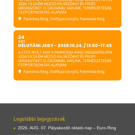
biztosításukról egyénileg kell
2026.10.24-ÉN! KEZDŐ PÁLYÁZÓKAT ÉS PROFI
VERSENZŐKET IS ÖRÖMMEL VÁRUNK, TERMÉSZETESEN
gondoskodni!
CSOPORTBONTÁS ALAPJÁN!
Pannónia Ring
, Ostffyasszonyfa, Pannonia-Ring
Felelősség nyilatkozat aláírása a
helyszínen
24
OKT
DÉLUTÁNI JEGY - 2026.10.24. / 13:50-17:45
AUTÓS NYÍLT-NAP A PANNÓNIA-RING VERSENYPÁLYÁN
2026.10.24-ÉN! KEZDŐ PÁLYÁZÓKAT ÉS PROFI
VERSENZŐKET IS ÖRÖMMEL VÁRUNK, TERMÉSZETESEN
CSOPORTBONTÁS ALAPJÁN!
Pannónia Ring
, Ostffyasszonyfa, Pannonia-Ring
Örömmel várunk rendezvényünkre!
Legutóbbi bejegyzések
2026. AUG. 07. Pályakezdő oktató-nap – Euro-Ring