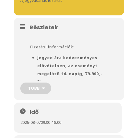
A jegyvásárlás lezárult
Részletek
Fizetési információk:
Jegyed ára kedvezményes
elővételben, az eseményt
megelőző 14. napig, 79.900,-
Ft.
TÖBB
Kedvezményes jegyvásárlás
esetén a jegy árából előre
49.900,- Ft foglaló részt kell
Idő
kifizetned.
2026-08-07
09:00
-
18:00
A teljes ár fennmaradó
különbözetét, azaz + 30.000,- Ft-