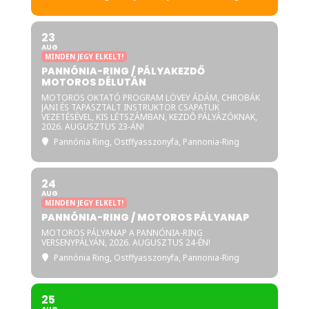
A befizetett foglaló csak és
kizárólag akkor jár vissza, ha az
23
esemény elmarad. Rossz idő
AUG
MINDEN JEGY ELKELT!
esetén, amennyiben a
PANNÓNIA-RING / PÁLYAKEZDŐ
MOTOROS DÉLUTÁN
pályanapot megtartjuk, NEM
MOTOROS OKTATÓ PROGRAM LÖVEY ÁDÁM, CHROBÁK
tudjuk a befizetett összeget
JANI ÉS TAPASZTALT INSTRUKTOR CSAPATUK
VEZETÉSÉVEL, KIS LÉTSZÁMBAN, KEZDŐ PÁLYÁZÓKNAK,
másik alaklomra átírni!
2026. AUGUSZTUS 23-ÁN!
Amennyiben az időjárás az
Pannónia Ring
, Ostffyasszonyfa, Pannonia-Ring
esemény előtt 48 órával
egyértelműen alkalmatlannak
24
jelzi a körülményeket, úgy a
AUG
MINDEN JEGY ELKELT!
programot elhalasztjuk és a
PANNÓNIA-RING / MOTOROS PÁLYANAP
résztvevőket a jelentkezéskor
MOTOROS PÁLYANAP A PANNÓNIA-RING
VERSENYPÁLYÁN, 2026. AUGUSZTUS 24-ÉN!
megadott emailcímükön
Pannónia Ring
, Ostffyasszonyfa, Pannonia-Ring
értesítjük az új időpontról!
Szervező az árváltoztatás jogát
25
fenntartja!