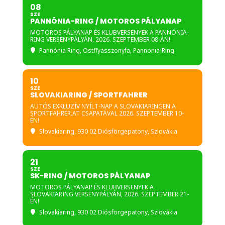
08
Csoportos felvezetés
SZE
PANNÓNIA-RING / MOTOROS PÁLYANAP
kislétszámban
MOTOROS PÁLYANAP ÉS KLUBVERSENYEK A PANNÓNIA-
RING VERSENYPÁLYÁN, 2026. SZEPTEMBER 08-ÁN!
Személyre szóló felvezetés
Pannónia Ring
, Ostffyasszonyfa, Pannonia-Ring
és tanácsadás
Futóműállítás (felár
10
ellenében)
SZE
SLOVAKIARING / SPORTFAHRER
Műszaki tanácsadás
AUTÓS EXKLUZÍV NYÍLT-NAP A SLOVAKIARINGEN A
SPORTFAHRER.AT CSAPATÁVAL 2026. SZEPTEMBER 10-
Fotózás
ÉN!
Slovakiaring
, 930 02 Diósförgepatony, Szlovákia
Teljes biztonsági csomag
21
Egy szenzációs egyénre szóló
SZE
SK-RING / MOTOROS PÁLYANAP
akciófotózás ami szintén már
MOTOROS PÁLYANAP ÉS KLUBVERSENYEK A
benne van az árban!
SLOVAKIARING VERSENYPÁLYÁN, 2026. SZEPTEMBER 21-
ÉN!
A részletes napi programról és
Slovakiaring
, 930 02 Diósförgepatony, Szlovákia
az esetleges tematikus napokkal