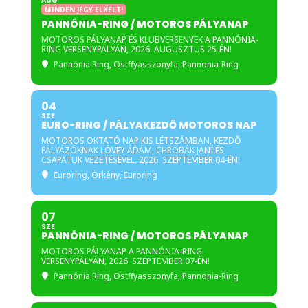
AUG
MINDEN JEGY ELKELT!
PANNÓNIA-RING / MOTOROS PÁLYANAP
Általános információk:
MOTOROS PÁLYANAP ÉS KLUBVERSENYEK A PANNÓNIA-
RING VERSENYPÁLYÁN, 2026. AUGUSZTUS 25-ÉN!
Időpont: 2026.08.07. – egész nap
Pannónia Ring
, Ostffyasszonyfa, Pannonia-Ring
/ péntek
Időszak: 9:00-18.00
04
SZE
EURO-RING / PÁLYAKEZDŐ MOTOROS NAP
Zárt körű, kislétszámú elméleti
MOTOROS OKTATÓ NAP KIS LÉTSZÁMBAN, KEZDŐ
és gyakorlati motoros oktató nap
PÁLYÁZÓKNAK LÖVEY ÁDÁM, CHROBÁK JANI ÉS
CSAPATUK VEZETÉSÉVEL, 2026. SZEPTEMBER 04-ÉN!
az euro-ring versenypályán!
Euroring
, Örkény, Euroring
Motoros tudással már
rendelkező de pályán még
07
kezdő cipőben járó résztvevőket
SZE
PANNÓNIA-RING / MOTOROS PÁLYANAP
várunk!
MOTOROS PÁLYANAP A PANNÓNIA-RING
Elméleti oktatás
VERSENYPÁLYÁN, 2026. SZEPTEMBER 07-ÉN!
Pannónia Ring
, Ostffyasszonyfa, Pannonia-Ring
Szabadedzés kislétszámmal
a pályán