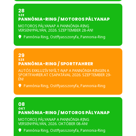
kapcsolatos információról, az
28
aktuális esemény bővebb
SZE
PANNÓNIA-RING / MOTOROS PÁLYANAP
híranyagában olvashatsz a
MOTOROS PÁLYANAP A PANNÓNIA-RING
www.palyamotorozas.hu
VERSENYPÁLYÁN, 2026. SZEPTEMBER 28-ÁN!
weboldalon!
Pannónia Ring
, Ostffyasszonyfa, Pannonia-Ring
A versenypálya büféje nyitva
lesz.
29
SZE
PANNÓNIA-RING / SPORTFAHRER
Az esemény ideje alatt teljes
AUTÓS EXKLUZÍV NYÍLT-NAP A PANNÓNIA-RINGEN A
biztonsági csomag, sportbírók,
SPORTFAHRER.AT CSAPATÁVAL 2026. SZEPTEMBER 29-
ÉN!
mentőautó és mentőszemélyzet,
Pannónia Ring
, Ostffyasszonyfa, Pannonia-Ring
valamint műszaki mentő
vigyáznak a résztvevőkre!
08
Szervező a programváltozás
OKT
PANNÓNIA-RING / MOTOROS PÁLYANAP
jogát fenntartja!
MOTOROS PÁLYANAP A PANNÓNIA-RING
VERSENYPÁLYÁN, 2026. OKTÓBER 08-ÁN!
Pannónia Ring
, Ostffyasszonyfa, Pannonia-Ring