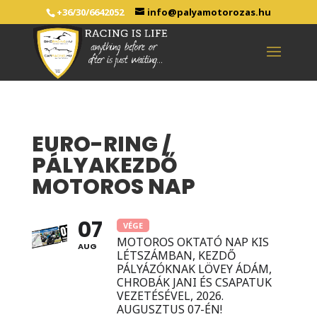
+36/30/6642052
info@palyamotorozas.hu
EURO-RING /
PÁLYAKEZDŐ
MOTOROS NAP
07
VÉGE
MOTOROS OKTATÓ NAP KIS
AUG
LÉTSZÁMBAN, KEZDŐ
PÁLYÁZÓKNAK LÖVEY ÁDÁM,
CHROBÁK JANI ÉS CSAPATUK
VEZETÉSÉVEL, 2026.
AUGUSZTUS 07-ÉN!