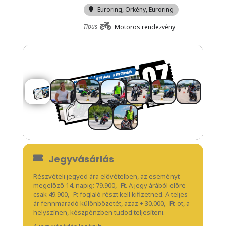
Euroring
, Örkény, Euroring
Típus
Motoros rendezvény
Jegyvásárlás
Részvételi jegyed ára elővételben, az eseményt
megelőző 14. napig: 79.900,- Ft. A jegy árából előre
csak 49.900,- Ft foglaló részt kell kifizetned. A teljes
ár fennmaradó különbözetét, azaz + 30.000,- Ft-ot, a
helyszínen, készpénzben tudod teljesíteni.