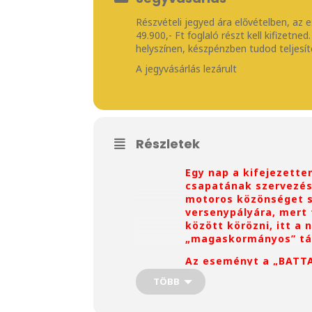
Részvételi jegyed ára elővételben, az 
49.900,- Ft foglaló részt kell kifizetn
helyszínen, készpénzben tudod teljesít
A jegyvásárlás lezárult
Részletek
Egy nap a kifejezett
csapatának szervezés
motoros közönséget s
versenypályára, mert
között körözni, itt a
„magaskormányos” tár
Az eseményt a „BATT
valamennyi túragépet 
TÖBB
Fizetési információk: