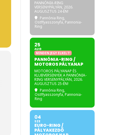
PANNÓNIA-RING
VERSENYPÁLYÁN, 2026.
AUGUSZTUS 24-ÉN!
Pannónia Ring
,
Ostffyasszonyfa, Pannonia-
Ring
25
AUG
MINDEN JEGY ELKELT!
PANNÓNIA-RING /
MOTOROS PÁLYANAP
MOTOROS PÁLYANAP ÉS
KLUBVERSENYEK A PANNÓNIA-
RING VERSENYPÁLYÁN, 2026.
AUGUSZTUS 25-ÉN!
Pannónia Ring
,
Ostffyasszonyfa, Pannonia-
Ring
04
SZE
EURO-RING /
PÁLYAKEZDŐ