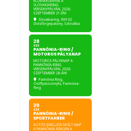
KLUBVERSENYEK A
SLOVAKIARING
VERSENYPÁLYÁN, 2026.
SZEPTEMBER 21-ÉN!
Slovakiaring
, 930 02
Diósförgepatony, Szlovákia
28
SZE
PANNÓNIA-RING /
MOTOROS PÁLYANAP
MOTOROS PÁLYANAP A
PANNÓNIA-RING
VERSENYPÁLYÁN, 2026.
SZEPTEMBER 28-ÁN!
Pannónia Ring
,
Ostffyasszonyfa, Pannonia-
Ring
29
SZE
PANNÓNIA-RING /
SPORTFAHRER
AUTÓS EXKLUZÍV NYÍLT-NAP
A PANNÓNIA-RINGEN A