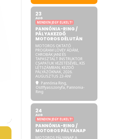
23
AUG
MINDEN JEGY ELKELT!
PANNÓNIA-RING /
PÁLYAKEZDŐ
MOTOROS DÉLUTÁN
MOTOROS OKTATÓ
PROGRAM LÖVEY ÁDÁM,
CHROBÁK JANI ÉS
TAPASZTALT INSTRUKTOR
CSAPATUK VEZETÉSÉVEL, KIS
LÉTSZÁMBAN, KEZDŐ
PÁLYÁZÓKNAK, 2026.
AUGUSZTUS 23-ÁN!
Pannónia Ring
,
Ostffyasszonyfa, Pannonia-
Ring
24
AUG
MINDEN JEGY ELKELT!
PANNÓNIA-RING /
MOTOROS PÁLYANAP
MOTOROS PÁLYANAP A