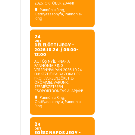
2026. OKTÓBER 20-ÁN!
Pannónia Ring
,
Ostffyasszonyfa, Pannonia-
Ring
24
OKT
DÉLELŐTTI JEGY -
2026.10.24. / 09:00-
13:00
AUTÓS NYÍLT-NAP A
PANNÓNIA-RING
VERSENYPÁLYÁN 2026.10.24-
ÉN! KEZDŐ PÁLYÁZÓKAT ÉS
PROFI VERSENZŐKET IS
ÖRÖMMEL VÁRUNK,
TERMÉSZETESEN
CSOPORTBONTÁS ALAPJÁN!
Pannónia Ring
,
Ostffyasszonyfa, Pannonia-
Ring
24
OKT
EGÉSZ NAPOS JEGY -