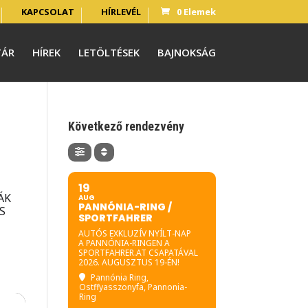
KAPCSOLAT
HÍRLEVÉL
0 Elemek
TÁR
HÍREK
LETÖLTÉSEK
BAJNOKSÁG
Következő rendezvény
19
ÁK
AUG
PANNÓNIA-RING /
S
SPORTFAHRER
AUTÓS EXKLUZÍV NYÍLT-NAP
A PANNÓNIA-RINGEN A
SPORTFAHRER.AT CSAPATÁVAL
2026. AUGUSZTUS 19-ÉN!
Pannónia Ring
,
Ostffyasszonyfa, Pannonia-
Ring