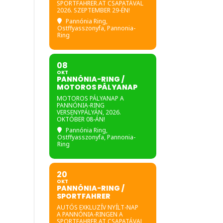
SPORTFAHRER.AT CSAPATÁVAL
2026. SZEPTEMBER 29-ÉN!
Pannónia Ring
,
Ostffyasszonyfa, Pannonia-
Ring
08
OKT
PANNÓNIA-RING /
MOTOROS PÁLYANAP
MOTOROS PÁLYANAP A
PANNÓNIA-RING
VERSENYPÁLYÁN, 2026.
OKTÓBER 08-ÁN!
Pannónia Ring
,
Ostffyasszonyfa, Pannonia-
Ring
20
OKT
PANNÓNIA-RING /
SPORTFAHRER
AUTÓS EXKLUZÍV NYÍLT-NAP
A PANNÓNIA-RINGEN A
SPORTFAHRER.AT CSAPATÁVAL