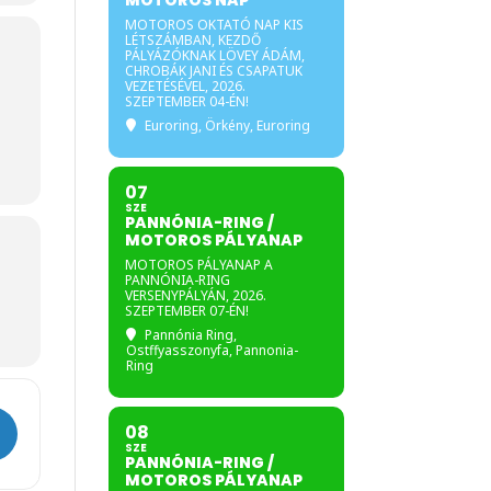
MOTOROS NAP
MOTOROS OKTATÓ NAP KIS
LÉTSZÁMBAN, KEZDŐ
PÁLYÁZÓKNAK LÖVEY ÁDÁM,
CHROBÁK JANI ÉS CSAPATUK
VEZETÉSÉVEL, 2026.
SZEPTEMBER 04-ÉN!
Euroring
, Örkény, Euroring
07
SZE
PANNÓNIA-RING /
MOTOROS PÁLYANAP
MOTOROS PÁLYANAP A
PANNÓNIA-RING
VERSENYPÁLYÁN, 2026.
SZEPTEMBER 07-ÉN!
Pannónia Ring
,
Ostffyasszonyfa, Pannonia-
Ring
08
SZE
PANNÓNIA-RING /
MOTOROS PÁLYANAP