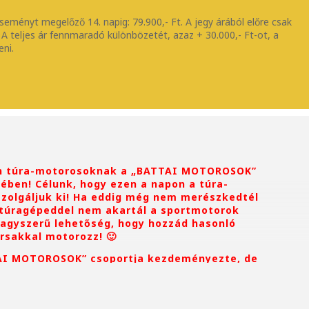
eseményt megelőző 14. napig: 79.900,- Ft. A jegy árából előre csak
ed. A teljes ár fennmaradó különbözetét, azaz + 30.000,- Ft-ot, a
eni.
en túra-motorosoknak a „BATTAI MOTOROSOK”
ében! Célunk, hogy ezen a napon a túra-
zolgáljuk ki! Ha eddig még nem merészkedtél
 túragépeddel nem akartál a sportmotorok
 nagyszerű lehetőség, hogy hozzád hasonló
sakkal motorozz! 🙂
AI MOTOROSOK” csoportja kezdeményezte, de
szívesen látunk!