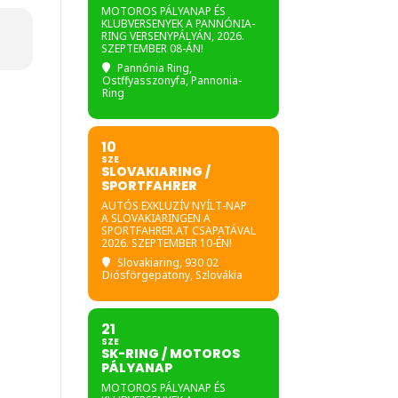
MOTOROS PÁLYANAP ÉS
KLUBVERSENYEK A PANNÓNIA-
RING VERSENYPÁLYÁN, 2026.
SZEPTEMBER 08-ÁN!
Pannónia Ring
,
Ostffyasszonyfa, Pannonia-
Ring
10
SZE
SLOVAKIARING /
SPORTFAHRER
AUTÓS EXKLUZÍV NYÍLT-NAP
A SLOVAKIARINGEN A
SPORTFAHRER.AT CSAPATÁVAL
2026. SZEPTEMBER 10-ÉN!
Slovakiaring
, 930 02
Diósförgepatony, Szlovákia
21
SZE
SK-RING / MOTOROS
PÁLYANAP
MOTOROS PÁLYANAP ÉS