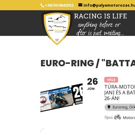
+36/30/6642052
info@palyamotorozas.h
EURO-RING / "BAT
26
VÉGE
TÚRA-MOTOR
JÚN
JANI ÉS A B
26-ÁN!
Euroring
, Ör
Típus
Motor