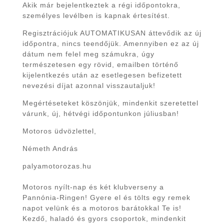
Akik már bejelentkeztek a régi időpontokra,
személyes levélben is kapnak értesítést.
Regisztrációjuk AUTOMATIKUSAN áttevődik az új
időpontra, nincs teendőjük. Amennyiben ez az új
dátum nem felel meg számukra, úgy
természetesen egy rövid, emailben történő
kijelentkezés után az esetlegesen befizetett
nevezési díjat azonnal visszautaljuk!
Megértéseteket köszönjük, mindenkit szeretettel
várunk, új, hétvégi időpontunkon júliusban!
Motoros üdvözlettel,
Németh András
palyamotorozas.hu
Motoros nyílt-nap és két klubverseny a
Pannónia-Ringen! Gyere el és tölts egy remek
napot velünk és a motoros barátokkal Te is!
Kezdő, haladó és gyors csoportok, mindenkit