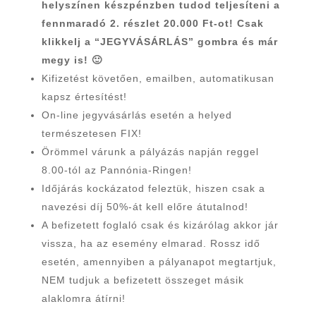
helyszínen készpénzben tudod teljesíteni a
fennmaradó 2. részlet 20.000 Ft-ot! Csak
klikkelj a “JEGYVÁSÁRLÁS” gombra és már
megy is! 🙂
Kifizetést követően, emailben, automatikusan
kapsz értesítést!
On-line jegyvásárlás esetén a helyed
természetesen FIX!
Örömmel várunk a pályázás napján reggel
8.00-tól az Pannónia-Ringen!
Időjárás kockázatod feleztük, hiszen csak a
navezési díj 50%-át kell előre átutalnod!
A befizetett foglaló csak és kizárólag akkor jár
vissza, ha az esemény elmarad. Rossz idő
esetén, amennyiben a pályanapot megtartjuk,
NEM tudjuk a befizetett összeget másik
alaklomra átírni!