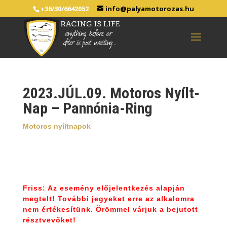
+36/30/6642052
info@palyamotorozas.hu
2023.JÚL.09. Motoros Nyílt-
Nap – Pannónia-Ring
Motoros nyíltnapok
Friss: Az esemény előjelentkezés alapján
megtelt! További jegyeket erre az alkalomra
nem értékesítünk. Örömmel várjuk a bejutott
résztvevőket!