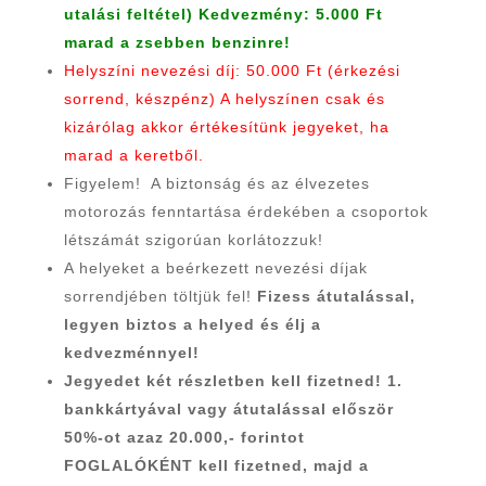
utalási feltétel) Kedvezmény: 5.000 Ft
marad a zsebben benzinre!
Helyszíni nevezési díj: 50.000 Ft (érkezési
sorrend, készpénz) A helyszínen csak és
kizárólag akkor értékesítünk jegyeket, ha
marad a keretből.
Figyelem! A biztonság és az élvezetes
motorozás fenntartása érdekében a csoportok
létszámát szigorúan korlátozzuk!
A helyeket a beérkezett nevezési díjak
sorrendjében töltjük fel!
Fizess átutalással,
legyen biztos a helyed és élj a
kedvezménnyel!
Jegyedet két részletben kell fizetned! 1.
bankkártyával vagy átutalással először
50%-ot azaz 20.000,- forintot
FOGLALÓKÉNT kell fizetned, majd a