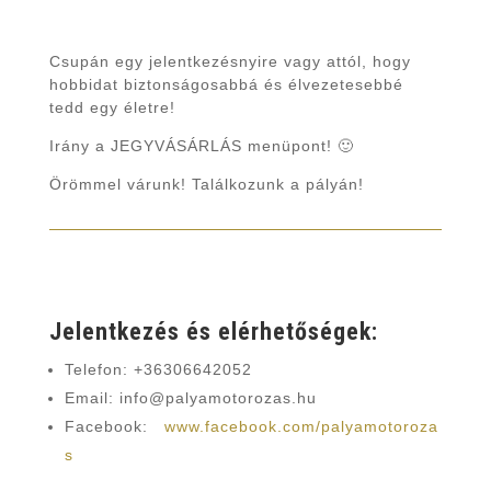
Csupán egy jelentkezésnyire vagy attól, hogy
hobbidat biztonságosabbá és élvezetesebbé
tedd egy életre!
Irány a JEGYVÁSÁRLÁS menüpont! 🙂
Örömmel várunk! Találkozunk a pályán!
Jelentkezés és elérhetőségek:
Telefon: +36306642052
Email: info@palyamotorozas.hu
Facebook:
www.facebook.com/palyamotoroza
s