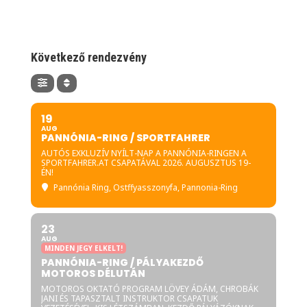
Következő rendezvény
19
AUG
PANNÓNIA-RING / SPORTFAHRER
AUTÓS EXKLUZÍV NYÍLT-NAP A PANNÓNIA-RINGEN A
SPORTFAHRER.AT CSAPATÁVAL 2026. AUGUSZTUS 19-
ÉN!
Pannónia Ring
, Ostffyasszonyfa, Pannonia-Ring
23
AUG
MINDEN JEGY ELKELT!
PANNÓNIA-RING / PÁLYAKEZDŐ
MOTOROS DÉLUTÁN
MOTOROS OKTATÓ PROGRAM LÖVEY ÁDÁM, CHROBÁK
JANI ÉS TAPASZTALT INSTRUKTOR CSAPATUK