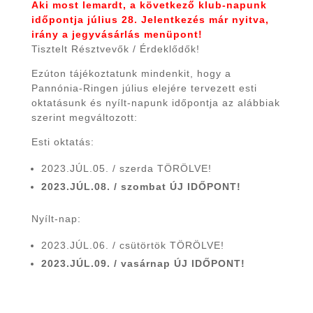
Aki most lemardt, a következő klub-napunk
időpontja július 28. Jelentkezés már nyitva,
irány a jegyvásárlás menüpont!
Tisztelt Résztvevők / Érdeklődők!
Ezúton tájékoztatunk mindenkit, hogy a
Pannónia-Ringen július elejére tervezett esti
oktatásunk és nyílt-napunk időpontja az alábbiak
szerint megváltozott:
Esti oktatás:
2023.JÚL.05. / szerda TÖRÖLVE!
2023.JÚL.08. / szombat ÚJ IDŐPONT!
Nyílt-nap:
2023.JÚL.06. / csütörtök TÖRÖLVE!
2023.JÚL.09. / vasárnap ÚJ IDŐPONT!