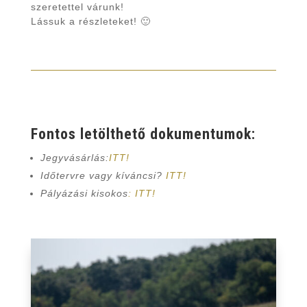
szeretettel várunk!
Lássuk a részleteket! 🙂
Fontos letölthető dokumentumok:
Jegyvásárlás:
ITT!
Időtervre vagy kíváncsi?
ITT!
Pályázási kisokos
: ITT!