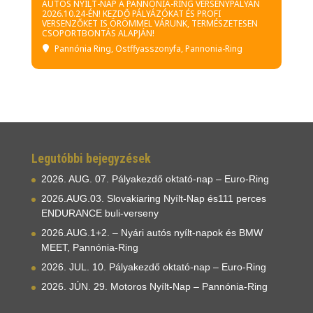
AUTÓS NYÍLT-NAP A PANNÓNIA-RING VERSENYPÁLYÁN
2026.10.24-ÉN! KEZDŐ PÁLYÁZÓKAT ÉS PROFI
VERSENZŐKET IS ÖRÖMMEL VÁRUNK, TERMÉSZETESEN
CSOPORTBONTÁS ALAPJÁN!
Pannónia Ring
, Ostffyasszonyfa, Pannonia-Ring
Legutóbbi bejegyzések
2026. AUG. 07. Pályakezdő oktató-nap – Euro-Ring
2026.AUG.03. Slovakiaring Nyílt-Nap és111 perces
ENDURANCE buli-verseny
2026.AUG.1+2. – Nyári autós nyílt-napok és BMW
MEET, Pannónia-Ring
2026. JUL. 10. Pályakezdő oktató-nap – Euro-Ring
2026. JÚN. 29. Motoros Nyílt-Nap – Pannónia-Ring