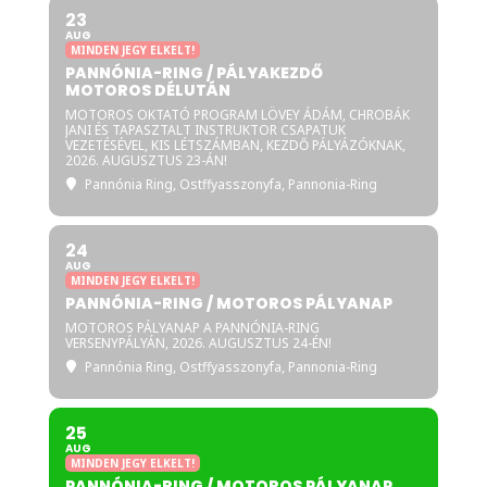
23
AUG
MINDEN JEGY ELKELT!
PANNÓNIA-RING / PÁLYAKEZDŐ
MOTOROS DÉLUTÁN
MOTOROS OKTATÓ PROGRAM LÖVEY ÁDÁM, CHROBÁK
JANI ÉS TAPASZTALT INSTRUKTOR CSAPATUK
VEZETÉSÉVEL, KIS LÉTSZÁMBAN, KEZDŐ PÁLYÁZÓKNAK,
2026. AUGUSZTUS 23-ÁN!
Pannónia Ring
, Ostffyasszonyfa, Pannonia-Ring
24
AUG
MINDEN JEGY ELKELT!
PANNÓNIA-RING / MOTOROS PÁLYANAP
MOTOROS PÁLYANAP A PANNÓNIA-RING
VERSENYPÁLYÁN, 2026. AUGUSZTUS 24-ÉN!
Pannónia Ring
, Ostffyasszonyfa, Pannonia-Ring
25
AUG
MINDEN JEGY ELKELT!
PANNÓNIA-RING / MOTOROS PÁLYANAP