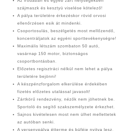
Az irodában és egyéb zárt helységekben
szájmaszk és kesztyü viselése kötelező!
A pálya területére érkezéskor rövid orvosi
ellenőrzésen esik át mindenki.
Csoportosulás, beszélgetés most mellőzendő,
koncentráljatok az egyéni sporttevékenységre!
Maximális létszám szombaton 50 autó,
vasárnap 150 motor, biztonságos
csoportbontásban.
Előzetes regisztráci nélkül nem lehet a pálya
területére bejönni!
A készpénzforgalom elkerülése érdekében
fizetés előzetes utalással javasolt!
Zártkörű rendezvény, nézők nem jöhetnek be.
Sportoló és segítő szakszemélyzete érkezhet.
Sajnos kivételesen most nem ülhet mellettetek
az autóban senki.
A versenypálya étterme és büféje nyitva lesz,