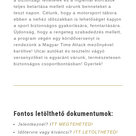
a biztonsági feltételek és a higiéniai előírások
teljes betartása mellett várunk benneteket a
teszt napon. Célunk, hogy a motorsport tábora
ebben a nehéz időszakban is lehetőséget kapjon
a sport biztonságos gyakorlására, fenntartására.
Újdonság, hogy a rengeteg szabadedzés mellett,
a program végén egy köridőversenyt is
rendezünk a Magyar Time Attack mezőnyével
karöltve! Utcai autókat és tesztelni vágyó
versenyzőket is egyaránt várunk, természetesen
biztonságos csoportbontásban! Gyertek!
Fontos letölthető dokumentumok:
Jelentkeznél? I
TT MEGTEHETED!
Időtervre vagy kíváncsi?
ITT LETÖLTHETED!