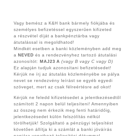
Vagy bemész a K&H bank bármely fiókjába és
személyes befizetéssel egyszerűen kifizeted
a részvétel díját a bankpénztárba vagy
átutalással is megoldhatod!
Mindkét esetben a banki közleményben add meg
a
NEVED
és a rendezvényhez tartozó átutalási
azonosítót:
MAJ23 A
(vagy B vagy C vagy D)
Ez alapján tudjuk azonosítani befizetésedet!
Kérjük ne írj az átutalás közleményébe se pálya
nevet se rendezvény leírást se egyéb egyedi
szöveget, mert az csak félreértésre ad okot!
Kérjük ne feledd kifizetésedet a jelentkezésedtől
számított 2 napon belül teljesíteni! Amennyiben
az összeg nem érkezik meg fenti határidőig,
jelentkezésedet külön felszólítás nélkül
törölhetjük! Szolgáltató a pénzügyi teljesítést
követően állítja ki a számlát a banki jóváírás
napjára vonatkozó teljesítési dátummal.