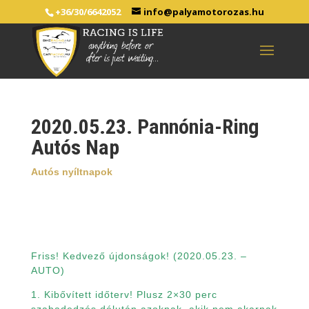
+36/30/6642052
info@palyamotorozas.hu
2020.05.23. Pannónia-Ring
Autós Nap
Autós nyíltnapok
Friss! Kedvező újdonságok! (2020.05.23. –
AUTO)
1. Kibővített időterv! Plusz 2×30 perc