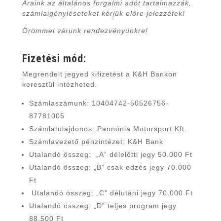
Áraink az általános forgalmi adót tartalmazzák,
számlaigényléseteket kérjük előre jelezzétek!
Örömmel várunk rendezvényünkre!
Fizetési mód:
Megrendelt jegyed kifizetést a K&H Bankon
keresztül intézheted.
Számlaszámunk: 10404742-50526756-
87781005
Számlatulajdonos: Pannónia Motorsport Kft.
Számlavezető pénzintézet: K&H Bank
Utalandó összeg: „A” délelőtti jegy 50.000 Ft
Utalandó összeg: „B” csak edzés jegy 70.000
Ft
Utalandó összeg: „C” délutáni jegy 70.000 Ft
Utalandó összeg: „D” teljes program jegy
88.500 Ft