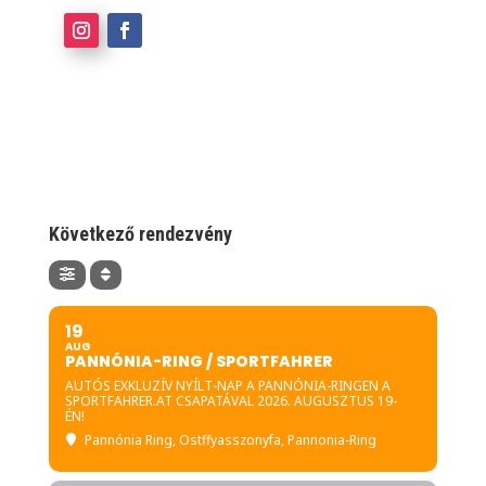
Következő rendezvény
19
AUG
PANNÓNIA-RING / SPORTFAHRER
AUTÓS EXKLUZÍV NYÍLT-NAP A PANNÓNIA-RINGEN A
SPORTFAHRER.AT CSAPATÁVAL 2026. AUGUSZTUS 19-
ÉN!
Pannónia Ring
, Ostffyasszonyfa, Pannonia-Ring