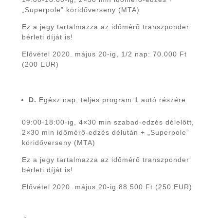
„Superpole” köridőverseny (MTA)
Ez a jegy tartalmazza az időmérő transzponder
bérleti díját is!
Elővétel 2020. május 20-ig, 1/2 nap: 70.000 Ft
(200 EUR)
D.
Egész nap, teljes program 1 autó részére
09:00-18:00-ig, 4×30 min szabad-edzés délelőtt,
2×30 min időmérő-edzés délután + „Superpole”
köridőverseny (MTA)
Ez a jegy tartalmazza az időmérő transzponder
bérleti díját is!
Elővétel 2020. május 20-ig 88.500 Ft (250 EUR)