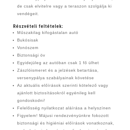
de csak elvitelre vagy a teraszon szolgálja ki
vendégeit.
Részvételi feltételek:
Műszakilag kifogástalan autó
Bukósisak
Vonószem
Biztonsági öv
Egyidejüleg az autóban csak 1 fő ülhet
Zászlóismeret és a jelzések betartása,
versenypálya szabályainak követése
Az aktuális előírások szerinti kötelező vagy
ajánlott biztosításokról egyénileg kell
gondoskodni!
Felelősség nyilatkozat aláírása a helyszínen
Figyelem! Májusi rendezvényünkre fokozott
biztonsági és higiéniai előírások vonatkoznak,