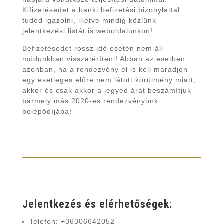
Kifizetésedet a banki befizetési bizonylattal
tudod igazolni, illetve mindig közlünk
jelentkezési listát is weboldalunkon!
Befizetésedet rossz idő esetén nem áll
módunkban visszatéríteni! Abban az esetben
azonban, ha a rendezvény el is kell maradjon
egy esetleges
előre nem látott körülmény
miatt,
akkor és csak akkor a jegyed árát beszámítjuk
bármely más 2020-es rendezvényünk
belépődíjába!
Jelentkezés és elérhetőségek:
Telefon: +36306642052