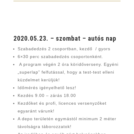
2020.05.23. – szombat – autós nap
Szabadedzés 2 csoportban, kezdő / gyors
6×30 perc szabadedzés csoportonként.
A program végén 2 óra köridőverseny. Egyéni
„superlap” felfutással, hogy a test-test elleni
küzdelmet kerüljük!
Időmérés igényelhető lesz!
Kezdés 9.00 – zárás 18.00
Kezdőket és profi, licences versenyzőket
egyaránt várunk!
A depo területén egymástól minimum 2 méter
távolságra táborozzatok!