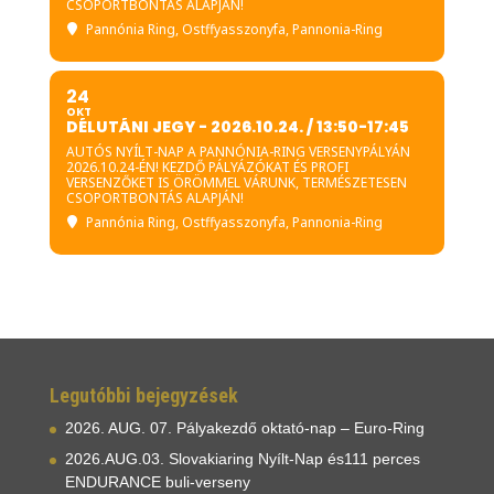
CSOPORTBONTÁS ALAPJÁN!
Pannónia Ring
, Ostffyasszonyfa, Pannonia-Ring
24
OKT
DÉLUTÁNI JEGY - 2026.10.24. / 13:50-17:45
AUTÓS NYÍLT-NAP A PANNÓNIA-RING VERSENYPÁLYÁN
2026.10.24-ÉN! KEZDŐ PÁLYÁZÓKAT ÉS PROFI
VERSENZŐKET IS ÖRÖMMEL VÁRUNK, TERMÉSZETESEN
CSOPORTBONTÁS ALAPJÁN!
Pannónia Ring
, Ostffyasszonyfa, Pannonia-Ring
Legutóbbi bejegyzések
2026. AUG. 07. Pályakezdő oktató-nap – Euro-Ring
2026.AUG.03. Slovakiaring Nyílt-Nap és111 perces
ENDURANCE buli-verseny