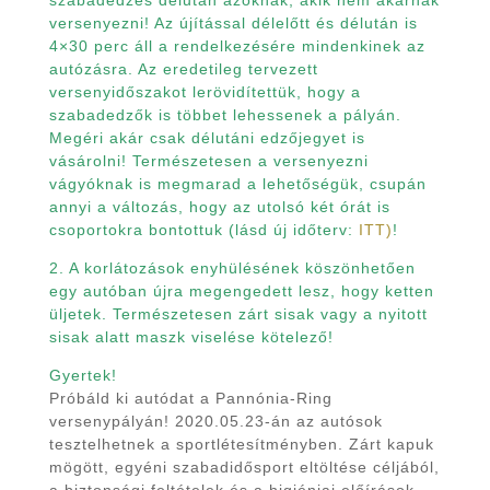
szabadedzés délután azoknak, akik nem akarnak
versenyezni! Az újítással délelőtt és délután is
4×30 perc áll a rendelkezésére mindenkinek az
autózásra. Az eredetileg tervezett
versenyidőszakot lerövidítettük, hogy a
szabadedzők is többet lehessenek a pályán.
Megéri akár csak délutáni edzőjegyet is
vásárolni! Természetesen a versenyezni
vágyóknak is megmarad a lehetőségük, csupán
annyi a vál
tozás, hogy az utolsó két órát is
csoportokra bontottuk (lásd új időterv:
ITT)
!
2. A korlátozások enyhülésének köszönhetően
egy autóban újra megengedett lesz, hogy ketten
üljetek. Természetesen zárt sisak vagy a nyitott
sisak alatt maszk viselése kötelező!
Gyertek!
Próbáld ki autódat a Pannónia-Ring
versenypályán! 2020.05.23-án az autósok
tesztelhetnek a sportlétesítményben. Zárt kapuk
mögött, egyéni szabadidősport eltöltése céljából,