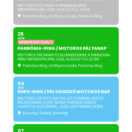
MOTOROS PÁLYANAP A PANNÓNIA-RING
VERSENYPÁLYÁN, 2026. AUGUSZTUS 24-ÉN!
Pannónia Ring
, Ostffyasszonyfa, Pannonia-Ring
25
AUG
MINDEN JEGY ELKELT!
PANNÓNIA-RING / MOTOROS PÁLYANAP
MOTOROS PÁLYANAP ÉS KLUBVERSENYEK A PANNÓNIA-
RING VERSENYPÁLYÁN, 2026. AUGUSZTUS 25-ÉN!
Pannónia Ring
, Ostffyasszonyfa, Pannonia-Ring
04
SZE
EURO-RING / PÁLYAKEZDŐ MOTOROS NAP
MOTOROS OKTATÓ NAP KIS LÉTSZÁMBAN, KEZDŐ
PÁLYÁZÓKNAK LÖVEY ÁDÁM, CHROBÁK JANI ÉS
CSAPATUK VEZETÉSÉVEL, 2026. SZEPTEMBER 04-ÉN!
Euroring
, Örkény, Euroring
07