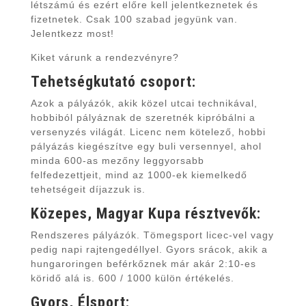
létszámú és ezért előre kell jelentkeznetek és
fizetnetek. Csak 100 szabad jegyünk van.
Jelentkezz most!
Kiket várunk a rendezvényre?
Tehetségkutató csoport:
Azok a pályázók, akik közel utcai technikával,
hobbiból pályáznak de szeretnék kipróbálni a
versenyzés világát. Licenc nem kötelező, hobbi
pályázás kiegészítve egy buli versennyel, ahol
minda 600-as mezőny leggyorsabb
felfedezettjeit, mind az 1000-ek kiemelkedő
tehetségeit díjazzuk is.
Közepes, Magyar Kupa résztvevők:
Rendszeres pályázók. Tömegsport licec-vel vagy
pedig napi rajtengedéllyel. Gyors srácok, akik a
hungaroringen beférkőznek már akár 2:10-es
köridő alá is. 600 / 1000 külön értékelés.
Gyors, Élsport: