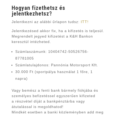
Hogyan fizethetsz és
jelentkezhetsz?
Jelentkezni az alábbi űrlapon tudsz:
ITT!
Jelentkezésed akkor fix, ha a kifizetés is teljesül.
Megrendelt jegyed kifizetést a K&H Bankon
keresztül intézheted.
Számlaszámunk: 10404742-50526756-
87781005
Számlatulajdonos: Pannónia Motorsport Kft.
30.000 Ft (sportpálya használat 1 főre, 1
napra)
Vagy bemész a fenti bank bármely fiókjába és
személyes befizetéssel egyszerűen kifizeted
a részvétel díját a bankpénztárba vagy
átutalással is megoldhatod!
Mindkét esetben a banki közleményben add meg