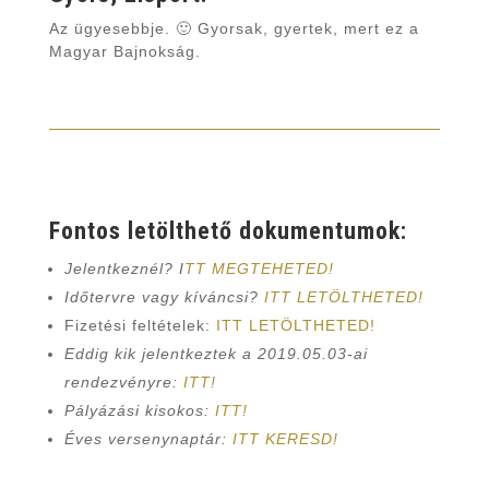
Az ügyesebbje. 🙂 Gyorsak, gyertek, mert ez a
Magyar Bajnokság.
Fontos letölthető dokumentumok:
Jelentkeznél? I
TT MEGTEHETED!
Időtervre vagy kíváncsi?
ITT LETÖLTHETED!
Fizetési feltételek:
ITT LETÖLTHETED!
Eddig kik jelentkeztek a 2019.05.03-ai
rendezvényre:
ITT!
Pályázási kisokos:
ITT!
Éves versenynaptár:
ITT KERESD!