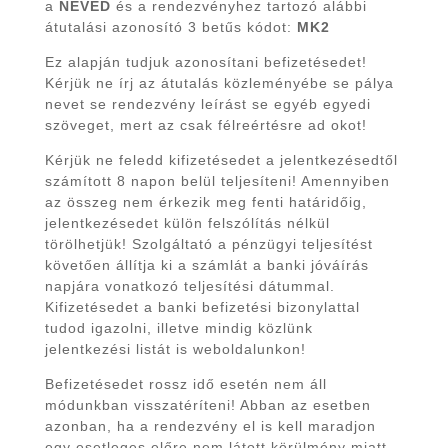
a
NEVED
és a rendezvényhez tartozó alábbi
átutalási azonosító 3 betűs kódot:
MK2
Ez alapján tudjuk azonosítani befizetésedet!
Kérjük ne írj az átutalás közleményébe se pálya
nevet se rendezvény leírást se egyéb egyedi
szöveget, mert az csak félreértésre ad okot!
Kérjük ne feledd kifizetésedet a jelentkezésedtől
számított 8 napon belül teljesíteni! Amennyiben
az összeg nem érkezik meg fenti határidőig,
jelentkezésedet külön felszólítás nélkül
törölhetjük! Szolgáltató a pénzügyi teljesítést
követően állítja ki a számlát a banki jóváírás
napjára vonatkozó teljesítési dátummal.
Kifizetésedet a banki befizetési bizonylattal
tudod igazolni, illetve mindig közlünk
jelentkezési listát is weboldalunkon!
Befizetésedet rossz idő esetén nem áll
módunkban visszatéríteni! Abban az esetben
azonban, ha a rendezvény el is kell maradjon
egy esetleges
előre nem látott körülmény
miatt,