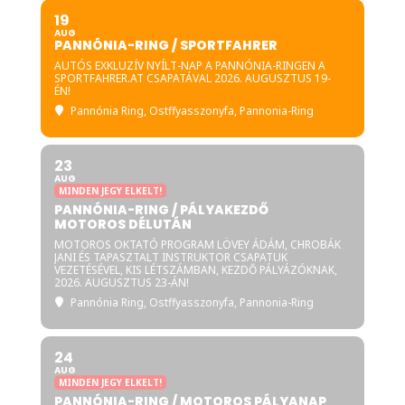
19
AUG
PANNÓNIA-RING / SPORTFAHRER
AUTÓS EXKLUZÍV NYÍLT-NAP A PANNÓNIA-RINGEN A
SPORTFAHRER.AT CSAPATÁVAL 2026. AUGUSZTUS 19-
ÉN!
Pannónia Ring
, Ostffyasszonyfa, Pannonia-Ring
23
AUG
MINDEN JEGY ELKELT!
PANNÓNIA-RING / PÁLYAKEZDŐ
MOTOROS DÉLUTÁN
MOTOROS OKTATÓ PROGRAM LÖVEY ÁDÁM, CHROBÁK
JANI ÉS TAPASZTALT INSTRUKTOR CSAPATUK
VEZETÉSÉVEL, KIS LÉTSZÁMBAN, KEZDŐ PÁLYÁZÓKNAK,
2026. AUGUSZTUS 23-ÁN!
Pannónia Ring
, Ostffyasszonyfa, Pannonia-Ring
24
AUG
MINDEN JEGY ELKELT!
PANNÓNIA-RING / MOTOROS PÁLYANAP