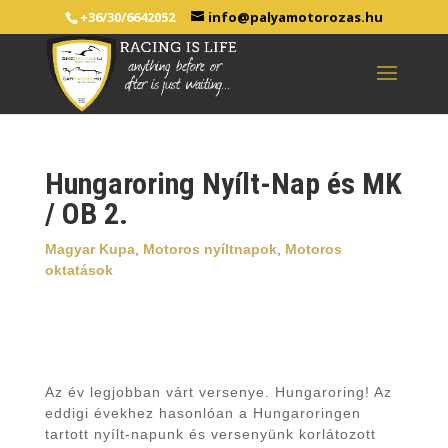
+36/30/6642052
info@palyamotorozas.hu
Hungaroring Nyílt-Nap és MK
/ OB 2.
Magyar Kupa
,
Motoros nyíltnapok
,
Motoros
oktatások
Az év legjobban várt versenye. Hungaroring! Az
eddigi évekhez hasonlóan a Hungaroringen
tartott nyílt-napunk és versenyünk korlátozott