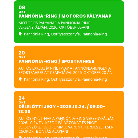
08
OKT
PANNÓNIA-RING / MOTOROS PÁLYANAP
MOTOROS PÁLYANAP A PANNÓNIA-RING
VERSENYPÁLYÁN, 2026. OKTÓBER 08-ÁN!
Pannónia Ring
, Ostffyasszonyfa, Pannonia-Ring
20
OKT
PANNÓNIA-RING / SPORTFAHRER
AUTÓS EXKLUZÍV NYÍLT-NAP A PANNÓNIA-RINGEN A
SPORTFAHRER.AT CSAPATÁVAL 2026. OKTÓBER 20-ÁN!
Pannónia Ring
, Ostffyasszonyfa, Pannonia-Ring
24
OKT
DÉLELŐTTI JEGY - 2026.10.24. / 09:00-
13:00
AUTÓS NYÍLT-NAP A PANNÓNIA-RING VERSENYPÁLYÁN
2026.10.24-ÉN! KEZDŐ PÁLYÁZÓKAT ÉS PROFI
VERSENZŐKET IS ÖRÖMMEL VÁRUNK, TERMÉSZETESEN
CSOPORTBONTÁS ALAPJÁN!