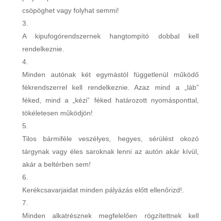
csöpöghet vagy folyhat semmi!
A kipufogórendszernek hangtompító dobbal kell
rendelkeznie.
Minden autónak két egymástól függetlenül működő
fékrendszerrel kell rendelkeznie. Azaz mind a „láb”
féked, mind a „kézi” féked határozott nyomásponttal,
tökéletesen működjön!
Tilos bármiféle veszélyes, hegyes, sérülést okozó
tárgynak vagy éles saroknak lenni az autón akár kívül,
akár a beltérben sem!
Kerékcsavarjaidat minden pályázás előtt ellenőrizd!.
Minden alkatrésznek megfelelően rögzítettnek kell