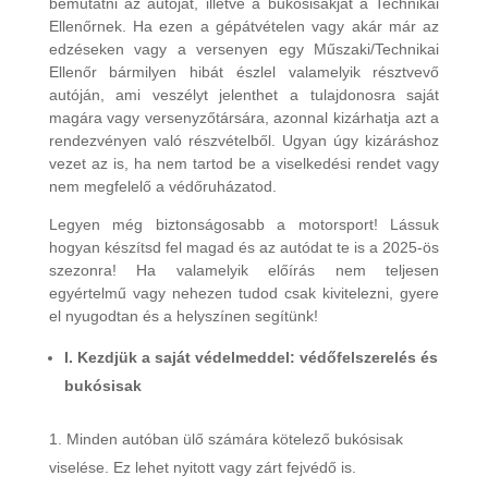
bemutatni az autóját, illetve a bukósisakját a Technikai
Ellenőrnek. Ha ezen a gépátvételen vagy akár már az
edzéseken vagy a versenyen egy Műszaki/Technikai
Ellenőr bármilyen hibát észlel valamelyik résztvevő
autóján, ami veszélyt jelenthet a tulajdonosra saját
magára vagy versenyzőtársára, azonnal kizárhatja azt a
rendezvényen való részvételből. Ugyan úgy kizáráshoz
vezet az is, ha nem tartod be a viselkedési rendet vagy
nem megfelelő a védőruházatod.
Legyen még biztonságosabb a motorsport! Lássuk
hogyan készítsd fel magad és az autódat te is a 2025-ös
szezonra! Ha valamelyik előírás nem teljesen
egyértelmű vagy nehezen tudod csak kivitelezni, gyere
el nyugodtan és a helyszínen segítünk!
I. Kezdjük a saját védelmeddel: védőfelszerelés és
bukósisak
Minden autóban ülő számára kötelező bukósisak
viselése. Ez lehet nyitott vagy zárt fejvédő is.