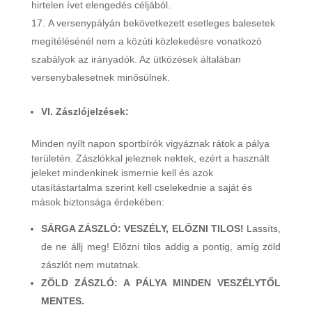
hirtelen ívet elengedés céljából.
A versenypályán bekövetkezett esetleges balesetek
megítélésénél nem a közúti közlekedésre vonatkozó
szabályok az irányadók. Az ütközések általában
versenybalesetnek minősülnek.
VI. Zászlójelzések:
Minden nyílt napon sportbírók vigyáznak rátok a pálya
területén. Zászlókkal jeleznek nektek, ezért a használt
jeleket mindenkinek ismernie kell és azok
utasítástartalma szerint kell cselekednie a saját és
mások biztonsága érdekében:
SÁRGA ZÁSZLÓ: VESZÉLY, ELŐZNI TILOS!
Lassíts,
de ne állj meg! Előzni tilos addig a pontig, amíg zöld
zászlót nem mutatnak.
ZÖLD ZÁSZLÓ: A PÁLYA MINDEN VESZÉLYTŐL
MENTES.