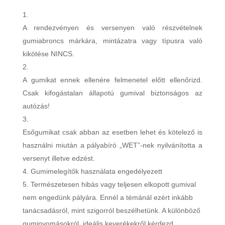
A rendezvényen és versenyen való részvételnek
gumiabroncs márkára, mintázatra vagy típusra való
kikötése NINCS.
A gumikat ennek ellenére felmenetel előtt ellenőrizd.
Csak kifogástalan állapotú gumival biztonságos az
autózás!
Esőgumikat csak abban az esetben lehet és kötelező is
használni miután a pályabíró „WET”-nek nyilvánította a
versenyt illetve edzést.
Gumimelegítők használata engedélyezett
Természetesen hibás vagy teljesen elkopott gumival
nem engedünk pályára. Ennél a témánál ezért inkább
tanácsadásról, mint szigorról beszélhetünk. A különböző
guminyomásokról, ideális keverékekről kérdezd