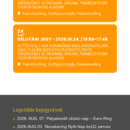
VERSENZŐKET IS ÖRÖMMEL VÁRUNK, TERMÉSZETESEN
CSOPORTBONTÁS ALAPJÁN!
Pannónia Ring
, Ostffyasszonyfa, Pannonia-Ring
24
OKT
DÉLUTÁNI JEGY - 2026.10.24. / 13:50-17:45
AUTÓS NYÍLT-NAP A PANNÓNIA-RING VERSENYPÁLYÁN
2026.10.24-ÉN! KEZDŐ PÁLYÁZÓKAT ÉS PROFI
VERSENZŐKET IS ÖRÖMMEL VÁRUNK, TERMÉSZETESEN
CSOPORTBONTÁS ALAPJÁN!
Pannónia Ring
, Ostffyasszonyfa, Pannonia-Ring
Legutóbbi bejegyzések
2026. AUG. 07. Pályakezdő oktató-nap – Euro-Ring
2026.AUG.03. Slovakiaring Nyílt-Nap és111 perces