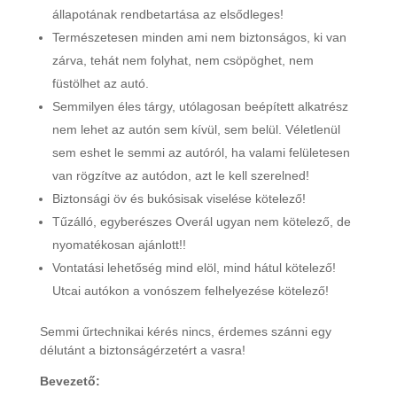
állapotának rendbetartása az elsődleges!
Természetesen minden ami nem biztonságos, ki van
zárva, tehát nem folyhat, nem csöpöghet, nem
füstölhet az autó.
Semmilyen éles tárgy, utólagosan beépített alkatrész
nem lehet az autón sem kívül, sem belül. Véletlenül
sem eshet le semmi az autóról, ha valami felületesen
van rögzítve az autódon, azt le kell szerelned!
Biztonsági öv és bukósisak viselése kötelező!
Tűzálló, egyberészes Overál ugyan nem kötelező, de
nyomatékosan ajánlott!!
Vontatási lehetőség mind elöl, mind hátul kötelező!
Utcai autókon a vonószem felhelyezése kötelező!
Semmi űrtechnikai kérés nincs, érdemes szánni egy
délutánt a biztonságérzetért a vasra!
Bevezető: