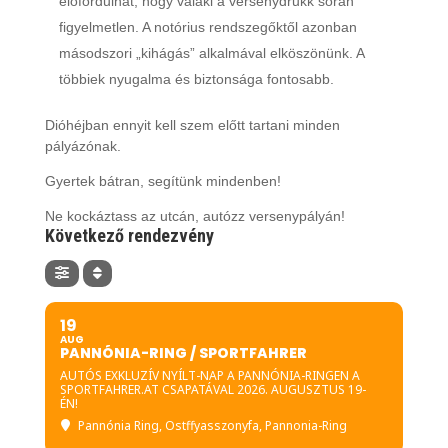
előfordulhat, hogy valaki a versenydrukk során
figyelmetlen. A notórius rendszegőktől azonban
másodszori „kihágás” alkalmával elköszönünk. A
többiek nyugalma és biztonsága fontosabb.
Dióhéjban ennyit kell szem előtt tartani minden
pályázónak.
Gyertek bátran, segítünk mindenben!
Ne kockáztass az utcán, autózz versenypályán!
Következő rendezvény
19
AUG
PANNÓNIA-RING / SPORTFAHRER
AUTÓS EXKLUZÍV NYÍLT-NAP A PANNÓNIA-RINGEN A
SPORTFAHRER.AT CSAPATÁVAL 2026. AUGUSZTUS 19-
ÉN!
Pannónia Ring
, Ostffyasszonyfa, Pannonia-Ring