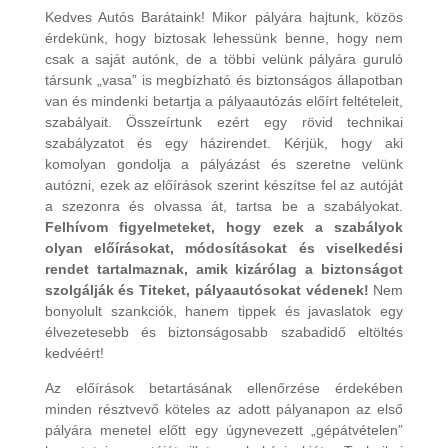
Kedves Autós Barátaink! Mikor pályára hajtunk, közös
érdekünk, hogy biztosak lehessünk benne, hogy nem
csak a saját autónk, de a többi velünk pályára guruló
társunk „vasa” is megbízható és biztonságos állapotban
van és mindenki betartja a pályaautózás előírt feltételeit,
szabályait. Összeírtunk ezért egy rövid technikai
szabályzatot és egy házirendet. Kérjük, hogy aki
komolyan gondolja a pályázást és szeretne velünk
autózni, ezek az előírások szerint készítse fel az autóját
a szezonra és olvassa át, tartsa be a szabályokat.
F
elhívom figyelmeteket, hogy ezek a szabályok
olyan előírásokat, módosításokat és viselkedési
rendet tartalmaznak, amik kizárólag a biztonságot
szolgálják és Titeket, pályaautósokat védenek!
Nem
bonyolult szankciók, hanem tippek és javaslatok egy
élvezetesebb és biztonságosabb szabadidő eltöltés
kedvéért!
Az előírások betartásának ellenőrzése érdekében
minden résztvevő köteles az adott pályanapon az első
pályára menetel előtt egy úgynevezett „gépátvételen”