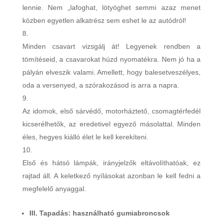
lennie. Nem „lafoghat, lötyöghet semmi azaz menet
közben egyetlen alkatrész sem eshet le az autódról!
Minden csavart vizsgálj át! Legyenek rendben a
tömítéseid, a csavarokat húzd nyomatékra. Nem jó ha a
pályán elveszik valami. Amellett, hogy balesetveszélyes,
oda a versenyed, a szórakozásod is arra a napra.
Az idomok, első sárvédő, motorháztető, csomagtérfedél
kicserélhetők, az eredetivel egyező másolattal. Minden
éles, hegyes kiálló élet le kell kerekíteni.
Első és hátsó lámpák, irányjelzők eltávolíthatóak, ez
rajtad áll. A keletkező nyílásokat azonban le kell fedni a
megfelelő anyaggal.
III. Tapadás: használható gumiabroncsok