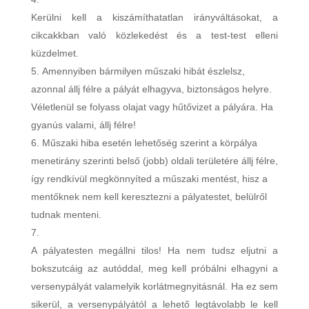
Kerülni kell a kiszámíthatatlan irányváltásokat, a
cikcakkban való közlekedést és a test-test elleni
küzdelmet.
Amennyiben bármilyen műszaki hibát észlelsz,
azonnal állj félre a pályát elhagyva, biztonságos helyre.
Véletlenül se folyass olajat vagy hűtővizet a pályára. Ha
gyanús valami, állj félre!
Műszaki hiba esetén lehetőség szerint a körpálya
menetirány szerinti belső (jobb) oldali területére állj félre,
így rendkívül megkönnyíted a műszaki mentést, hisz a
mentőknek nem kell keresztezni a pályatestet, belülről
tudnak menteni.
A pályatesten megállni tilos! Ha nem tudsz eljutni a
bokszutcáig az autóddal, meg kell próbálni elhagyni a
versenypályát valamelyik korlátmegnyitásnál. Ha ez sem
sikerül, a versenypályától a lehető legtávolabb le kell