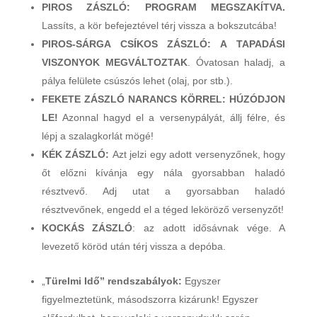
PIROS ZÁSZLÓ: PROGRAM MEGSZAKÍTVA.
Lassíts, a kör befejeztével térj vissza a bokszutcába!
PIROS-SÁRGA CSÍKOS ZÁSZLÓ: A TAPADÁSI
VISZONYOK MEGVÁLTOZTAK
. Óvatosan haladj, a
pálya felülete csúszós lehet (olaj, por stb.).
FEKETE ZÁSZLÓ NARANCS KÖRREL: HÚZÓDJON
LE!
Azonnal hagyd el a versenypályát, állj félre, és
lépj a szalagkorlát mögé!
KÉK ZÁSZLÓ:
Azt jelzi egy adott versenyzőnek, hogy
őt előzni kívánja egy nála gyorsabban haladó
résztvevő. Adj utat a gyorsabban haladó
résztvevőnek, engedd el a téged leköröző versenyzőt!
KOCKÁS ZÁSZLÓ
: az adott idősávnak vége. A
levezető köröd után térj vissza a depóba.
„
Türelmi Idő” rendszabályok:
Egyszer
figyelmeztetünk, másodszorra kizárunk! Egyszer