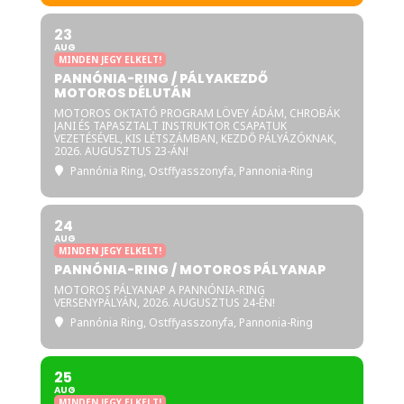
23
AUG
MINDEN JEGY ELKELT!
PANNÓNIA-RING / PÁLYAKEZDŐ
MOTOROS DÉLUTÁN
MOTOROS OKTATÓ PROGRAM LÖVEY ÁDÁM, CHROBÁK
JANI ÉS TAPASZTALT INSTRUKTOR CSAPATUK
VEZETÉSÉVEL, KIS LÉTSZÁMBAN, KEZDŐ PÁLYÁZÓKNAK,
2026. AUGUSZTUS 23-ÁN!
Pannónia Ring
, Ostffyasszonyfa, Pannonia-Ring
24
AUG
MINDEN JEGY ELKELT!
PANNÓNIA-RING / MOTOROS PÁLYANAP
MOTOROS PÁLYANAP A PANNÓNIA-RING
VERSENYPÁLYÁN, 2026. AUGUSZTUS 24-ÉN!
Pannónia Ring
, Ostffyasszonyfa, Pannonia-Ring
25
AUG
MINDEN JEGY ELKELT!