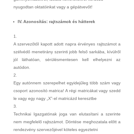
nyugodtan oktatóinkat vagy a gépátvevőt!
IV. Azonosítás: rajtszámok és hátterek
A szervezőtől kapott adott napra érvényes rajtszámot a
szélvédő menetirány szerinti jobb felső sarkába, kívülről
jól láthatóan, sérülésmentesen kell elhelyezni az
autódon.
Egy autónnem szerepelhet egyidejűleg több szám vagy
csoport azonosító matrica! A régi matricákat vagy szedd
le vagy egy nagy „X”-el matricázd keresztbe
Technikai Igazgatónak joga van elutasítani a szerinte
nem megfelelő rajtszámot. Döntése meghozatala előtt a
rendezvény szervezőjével köteles egyeztetni