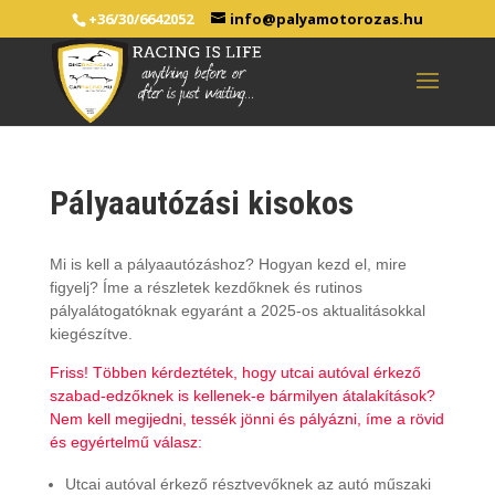
+36/30/6642052
info@palyamotorozas.hu
Pályaautózási kisokos
Mi is kell a pályaautózáshoz? Hogyan kezd el, mire
figyelj? Íme a részletek kezdőknek és rutinos
pályalátogatóknak egyaránt a 2025-os aktualitásokkal
kiegészítve.
Friss! Többen kérdeztétek, hogy utcai autóval érkező
szabad-edzőknek is kellenek-e bármilyen átalakítások?
Nem kell megijedni, tessék jönni és pályázni, íme a rövid
és egyértelmű válasz:
Utcai autóval érkező résztvevőknek az autó műszaki