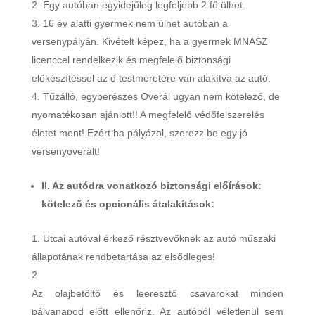
Egy autóban egyidejűleg legfeljebb 2 fő ülhet.
16 év alatti gyermek nem ülhet autóban a
versenypályán. Kivételt képez, ha a gyermek MNASZ
licenccel rendelkezik és megfelelő biztonsági
előkészítéssel az ő testméretére van alakítva az autó.
Tűzálló, egyberészes Overál ugyan nem kötelező, de
nyomatékosan ajánlott!! A megfelelő védőfelszerelés
életet ment! Ezért ha pályázol, szerezz be egy jó
versenyoverált!
II. Az autódra vonatkozó biztonsági előírások:
kötelező és opcionális átalakítások:
Utcai autóval érkező résztvevőknek az autó műszaki
állapotának rendbetartása az elsődleges!
Az olajbetöltő és leeresztő csavarokat minden
pályanapod előtt ellenőriz. Az autóból véletlenül sem