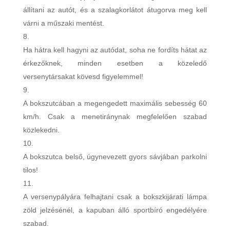
állítani az autót, és a szalagkorlátot átugorva meg kell
várni a műszaki mentést.
Ha hátra kell hagyni az autódat, soha ne fordíts hátat az
érkezőknek, minden esetben a közeledő
versenytársakat kövesd figyelemmel!
A bokszutcában a megengedett maximális sebesség 60
km/h. Csak a menetiránynak megfelelően szabad
közlekedni.
A bokszutca belső, úgynevezett gyors sávjában parkolni
tilos!
A versenypályára felhajtani csak a bokszkijárati lámpa
zöld jelzésénél, a kapuban álló sportbíró engedélyére
szabad.