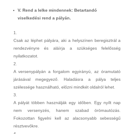
V. Rend a lelke mindennek: Betartandó
viselkedési rend a pályán.
Csak az léphet pályára, aki a helyszínen beregisztrál a
rendezvényre és aláírja a szükséges felelősség
nyilatkozatot.
A versenypályán a forgalom egyirányú, az óramutató
járásával megegyező. Haladásra a pálya teljes
szélessége használható, előzni mindkét oldalról lehet.
A pályát többen használják egy időben. Egy nyílt nap
nem versenyzés, hanem szabad örömautózás.
Fokozottan figyelni kell az alacsonyabb sebességű
résztvevőkre.