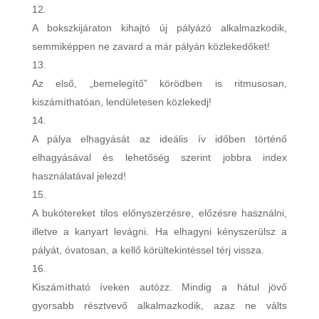
A bokszkijáraton kihajtó új pályázó alkalmazkodik,
semmiképpen ne zavard a már pályán közlekedőket!
Az első, „bemelegítő” körödben is ritmusosan,
kiszámíthatóan, lendületesen közlekedj!
A pálya elhagyását az ideális ív időben történő
elhagyásával és lehetőség szerint jobbra index
használatával jelezd!
A bukótereket tilos előnyszerzésre, előzésre használni,
illetve a kanyart levágni. Ha elhagyni kényszerülsz a
pályát, óvatosan, a kellő körültekintéssel térj vissza.
Kiszámítható íveken autózz. Mindig a hátul jövő
gyorsabb résztvevő alkalmazkodik, azaz ne válts