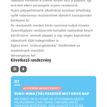
ráadásul mindenki a szeme fényét viszi a pályára, így
test-test elleni versengést sosem rendezünk.
Autós pályaedzésienk alkalmával azonban lehetőség
nyílik valamennyi résztvevőnek időmérő transzponder
bérlésére is!
Az résztvevők minden körét nyommal tudjuk követni.
Számítógépes rendszerünk komplett statisztikát készít
körről körre, aminek alapján a nap végén bajnokokat
választunk több kategóriában is.
Egész éves “örökranglistánkat” letölthetitek az
eredmények menüből.
Versengésre fel!
Következő rendezvény
07
AUG
AZ ESEMÉNY MEGKEZDŐDÖTT
EURO-RING / PÁLYAKEZDŐ MOTOROS NAP
MOTOROS OKTATÓ NAP KIS LÉTSZÁMBAN, KEZDŐ
PÁLYÁZÓKNAK LÖVEY ÁDÁM, CHROBÁK JANI ÉS
CSAPATUK VEZETÉSÉVEL, 2026. AUGUSZTUS 07-ÉN!