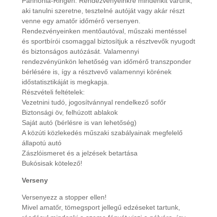
Pannónia-Ringen. Rendezvényeinkre mindenkit várunk,
aki tanulni szeretne, tesztelné autóját vagy akár részt
venne egy amatőr időmérő versenyen.
Rendezvényeinken mentőautóval, műszaki mentéssel
és sportbírói csomaggal biztosítjuk a résztvevők nyugodt
és biztonságos autózását. Valamennyi
rendezvényünkön lehetőség van időmérő transzponder
bérlésére is, így a résztvevő valamennyi körének
időstatisztikáját is megkapja.
Részvételi feltételek:
Vezetnini tudó, jogosítvánnyal rendelkező sofőr
Biztonsági öv, felhúzott ablakok
Saját autó (bérlésre is van lehetőség)
A közúti közlekedés műszaki szabályainak megfelelő
állapotú autó
Zászlóismeret és a jelzések betartása
Bukósisak kötelező!
Verseny
Versenyezz a stopper ellen!
Mivel amatőr, tömegsport jellegű edzéseket tartunk,