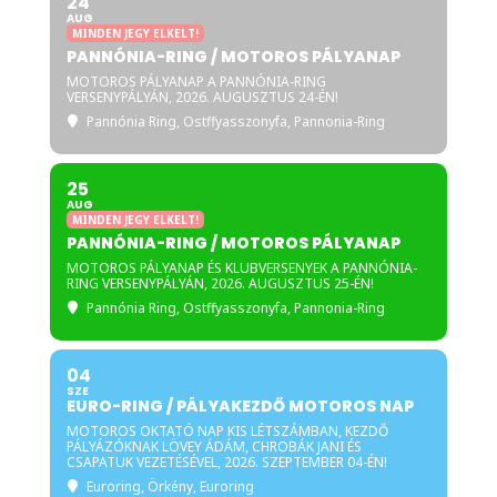
24
AUG
MINDEN JEGY ELKELT!
PANNÓNIA-RING / MOTOROS PÁLYANAP
MOTOROS PÁLYANAP A PANNÓNIA-RING
VERSENYPÁLYÁN, 2026. AUGUSZTUS 24-ÉN!
Pannónia Ring
, Ostffyasszonyfa, Pannonia-Ring
25
AUG
MINDEN JEGY ELKELT!
PANNÓNIA-RING / MOTOROS PÁLYANAP
MOTOROS PÁLYANAP ÉS KLUBVERSENYEK A PANNÓNIA-
RING VERSENYPÁLYÁN, 2026. AUGUSZTUS 25-ÉN!
Pannónia Ring
, Ostffyasszonyfa, Pannonia-Ring
04
SZE
EURO-RING / PÁLYAKEZDŐ MOTOROS NAP
MOTOROS OKTATÓ NAP KIS LÉTSZÁMBAN, KEZDŐ
PÁLYÁZÓKNAK LÖVEY ÁDÁM, CHROBÁK JANI ÉS
CSAPATUK VEZETÉSÉVEL, 2026. SZEPTEMBER 04-ÉN!
Euroring
, Örkény, Euroring