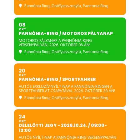
Pannónia Ring
, Ostffyasszonyfa, Pannonia-Ring
08
OKT
PANNÓNIA-RING / MOTOROS PÁLYANAP
MOTOROS PÁLYANAP A PANNÓNIA-RING
VERSENYPÁLYÁN, 2026. OKTÓBER 08-ÁN!
Pannónia Ring
, Ostffyasszonyfa, Pannonia-Ring
20
OKT
PANNÓNIA-RING / SPORTFAHRER
AUTÓS EXKLUZÍV NYÍLT-NAP A PANNÓNIA-RINGEN A
SPORTFAHRER.AT CSAPATÁVAL 2026. OKTÓBER 20-ÁN!
Pannónia Ring
, Ostffyasszonyfa, Pannonia-Ring
24
OKT
DÉLELŐTTI JEGY - 2026.10.24. / 09:00-
13:00
AUTÓS NYÍLT-NAP A PANNÓNIA-RING VERSENYPÁLYÁN