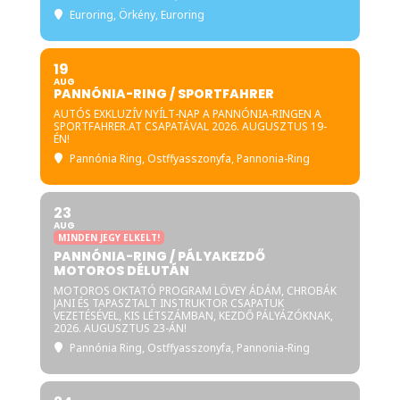
Euroring
, Örkény, Euroring
19
AUG
PANNÓNIA-RING / SPORTFAHRER
AUTÓS EXKLUZÍV NYÍLT-NAP A PANNÓNIA-RINGEN A
SPORTFAHRER.AT CSAPATÁVAL 2026. AUGUSZTUS 19-
ÉN!
Pannónia Ring
, Ostffyasszonyfa, Pannonia-Ring
23
AUG
MINDEN JEGY ELKELT!
PANNÓNIA-RING / PÁLYAKEZDŐ
MOTOROS DÉLUTÁN
MOTOROS OKTATÓ PROGRAM LÖVEY ÁDÁM, CHROBÁK
JANI ÉS TAPASZTALT INSTRUKTOR CSAPATUK
VEZETÉSÉVEL, KIS LÉTSZÁMBAN, KEZDŐ PÁLYÁZÓKNAK,
2026. AUGUSZTUS 23-ÁN!
Pannónia Ring
, Ostffyasszonyfa, Pannonia-Ring