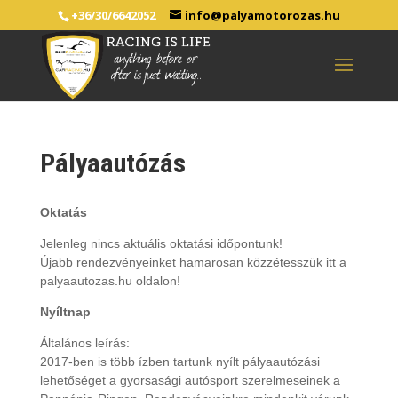
+36/30/6642052
info@palyamotorozas.hu
Pályaautózás
Oktatás
Jelenleg nincs aktuális oktatási időpontunk!
Újabb rendezvényeinket hamarosan közzétesszük itt a
palyaautozas.hu oldalon!
Nyíltnap
Általános leírás:
2017-ben is több ízben tartunk nyílt pályaautózási
lehetőséget a gyorsasági autósport szerelmeseinek a