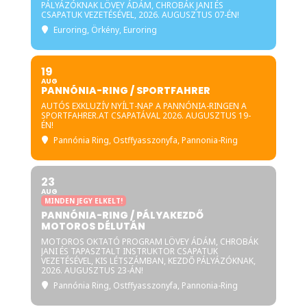
PÁLYÁZÓKNAK LÖVEY ÁDÁM, CHROBÁK JANI ÉS
CSAPATUK VEZETÉSÉVEL, 2026. AUGUSZTUS 07-ÉN!
Euroring
, Örkény, Euroring
19
AUG
PANNÓNIA-RING / SPORTFAHRER
AUTÓS EXKLUZÍV NYÍLT-NAP A PANNÓNIA-RINGEN A
SPORTFAHRER.AT CSAPATÁVAL 2026. AUGUSZTUS 19-
ÉN!
Pannónia Ring
, Ostffyasszonyfa, Pannonia-Ring
23
AUG
MINDEN JEGY ELKELT!
PANNÓNIA-RING / PÁLYAKEZDŐ
MOTOROS DÉLUTÁN
MOTOROS OKTATÓ PROGRAM LÖVEY ÁDÁM, CHROBÁK
JANI ÉS TAPASZTALT INSTRUKTOR CSAPATUK
VEZETÉSÉVEL, KIS LÉTSZÁMBAN, KEZDŐ PÁLYÁZÓKNAK,
2026. AUGUSZTUS 23-ÁN!
Pannónia Ring
, Ostffyasszonyfa, Pannonia-Ring