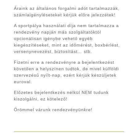
Áraink az általános forgalmi adót tartalmazzák,
számlaigényléseteket kérjük előre jelezzétek!
A sportpálya használati díja nem tartalmazza a
rendezvény napján más szolgáltatóktól
opcionálisan igénybe vehető egyéb
kiegészítéseket, mint az időmérést, boxbérlést,
versenynevezést, biztosítást… stb.
Fizetni erre a rendezvényre a bejelentkezést
követően a helyszínen tudtok, de mivel külföldi
szervezésű nyílt-nap, ezért kérjük készüljetek
euroval.
Előzetes bejelentkezés nélkül NEM tudunk
kiszolgálni, ez kötelező!
Örömmel várunk rendezvényünkre!