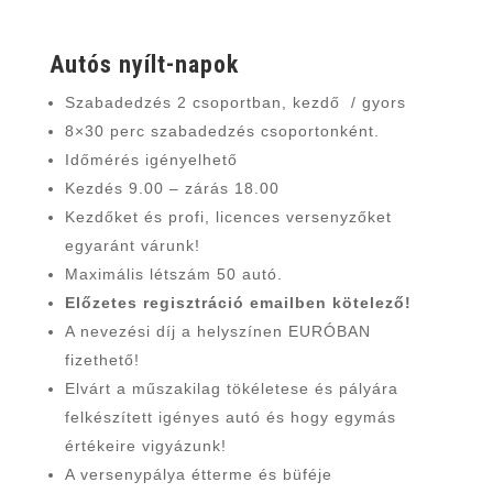
Autós nyílt-napok
Szabadedzés 2 csoportban, kezdő / gyors
8×30 perc szabadedzés csoportonként.
Időmérés igényelhető
Kezdés 9.00 – zárás 18.00
Kezdőket és profi, licences versenyzőket
egyaránt várunk!
Maximális létszám 50 autó.
Előzetes regisztráció emailben kötelező!
A nevezési díj a helyszínen EURÓBAN
fizethető!
Elvárt a műszakilag tökéletese és pályára
felkészített igényes autó és hogy egymás
értékeire vigyázunk!
A versenypálya étterme és büféje