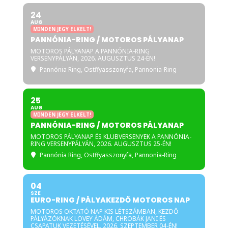
24
AUG
MINDEN JEGY ELKELT!
PANNÓNIA-RING / MOTOROS PÁLYANAP
MOTOROS PÁLYANAP A PANNÓNIA-RING
VERSENYPÁLYÁN, 2026. AUGUSZTUS 24-ÉN!
Pannónia Ring
, Ostffyasszonyfa, Pannonia-Ring
25
AUG
MINDEN JEGY ELKELT!
PANNÓNIA-RING / MOTOROS PÁLYANAP
MOTOROS PÁLYANAP ÉS KLUBVERSENYEK A PANNÓNIA-
RING VERSENYPÁLYÁN, 2026. AUGUSZTUS 25-ÉN!
Pannónia Ring
, Ostffyasszonyfa, Pannonia-Ring
04
SZE
EURO-RING / PÁLYAKEZDŐ MOTOROS NAP
MOTOROS OKTATÓ NAP KIS LÉTSZÁMBAN, KEZDŐ
PÁLYÁZÓKNAK LÖVEY ÁDÁM, CHROBÁK JANI ÉS
CSAPATUK VEZETÉSÉVEL, 2026. SZEPTEMBER 04-ÉN!