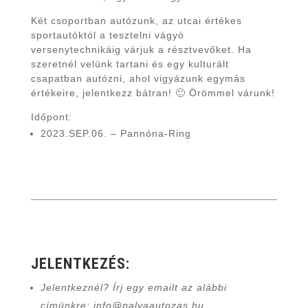
Két csoportban autózunk, az utcai értékes
sportautóktól a tesztelni vágyó
versenytechnikáig várjuk a résztvevőket. Ha
szeretnél velünk tartani és egy kulturált
csapatban autózni, ahol vigyázunk egymás
értékeire, jelentkezz bátran! 🙂 Örömmel várunk!
Időpont:
2023.SEP.06. – Pannóna-Ring
JELENTKEZÉS:
Jelentkeznél? Írj egy emailt az alábbi
címünkre: info@palyaautozas.hu