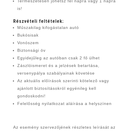
Természetesen jöhetsz fél napra vagy 1 napra
is!
Részvételi feltételek:
Műszakilag kifogástalan autó
Bukósisak
Vonószem
Biztonsági öv
Egyidejűleg az autóban csak 2 fő ülhet
Zászlóismeret és a jelzések betartása,
versenypálya szabályainak követése
Az aktuális előírások szerinti kötelező vagy
ajánlott biztosításokról egyénileg kell
gondoskodni!
Felelősség nyilatkozat aláírása a helyszínen
Az esemény szervezőjének részletes leírását az