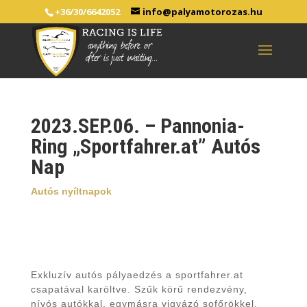
+36/30/6642052
info@palyamotorozas.hu
2023.SEP.06. – Pannonia-
Ring „Sportfahrer.at” Autós
Nap
Autós nyíltnapok
Exkluzív autós pályaedzés a sportfahrer.at
csapatával karöltve. Szűk körű rendezvény,
nívós autókkal, egymásra vigyázó sofőrökkel.