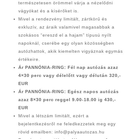
természetesen örömmel várja a nézelődni
vágyókat és a kísérőket is.
Mivel a rendezvény limitált, zártkörű és
exkluzív, az áraik valamivel magasabbak a
szokásos “ereszd el a hajam” típusú nyílt
napoknál, cserébe egy olyan közösségben
autózhattok, akik kiemelten vigyáznak egymás
értékeire.
Ár PANNÓNIA-RING: Fél nap autózás azaz
4×30 perc vagy délelőtt vagy délután 320,-
EUR
Ár PANNÓNIA-RING: Egész napos autózás
azaz 8×30 perc reggel 9.00-18.00 ig 430,-
EUR
Mivel a létszám limitált, ezért a
bejelentkezésről ne feledkezzetek meg egy
rövid emailben: info@palyaautozas.hu