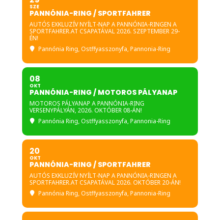
SZE
PANNÓNIA-RING / SPORTFAHRER
AUTÓS EXKLUZÍV NYÍLT-NAP A PANNÓNIA-RINGEN A
SPORTFAHRER.AT CSAPATÁVAL 2026. SZEPTEMBER 29-
ÉN!
Pannónia Ring
, Ostffyasszonyfa, Pannonia-Ring
08
OKT
PANNÓNIA-RING / MOTOROS PÁLYANAP
MOTOROS PÁLYANAP A PANNÓNIA-RING
VERSENYPÁLYÁN, 2026. OKTÓBER 08-ÁN!
Pannónia Ring
, Ostffyasszonyfa, Pannonia-Ring
20
OKT
PANNÓNIA-RING / SPORTFAHRER
AUTÓS EXKLUZÍV NYÍLT-NAP A PANNÓNIA-RINGEN A
SPORTFAHRER.AT CSAPATÁVAL 2026. OKTÓBER 20-ÁN!
Pannónia Ring
, Ostffyasszonyfa, Pannonia-Ring