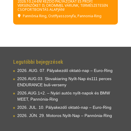
2026.10.24-ÉN! KEZDŐ PÁLYÁZÓKAT ÉS PROFI
VERSENZŐKET IS ÖRÖMMEL VÁRUNK, TERMÉSZETESEN
CSOPORTBONTÁS ALAPJÁN!
Pannónia Ring
, Ostffyasszonyfa, Pannonia-Ring
Legutóbbi bejegyzések
2026. AUG. 07. Pályakezdő oktató-nap – Euro-Ring
2026.AUG.03. Slovakiaring Nyílt-Nap és111 perces
ENDURANCE buli-verseny
2026.AUG.1+2. – Nyári autós nyílt-napok és BMW
MEET, Pannónia-Ring
2026. JUL. 10. Pályakezdő oktató-nap – Euro-Ring
2026. JÚN. 29. Motoros Nyílt-Nap – Pannónia-Ring