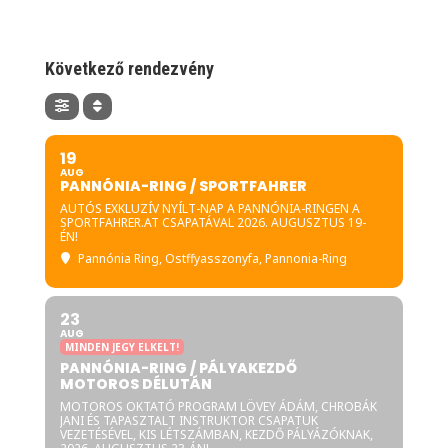
Következő rendezvény
19
AUG
PANNÓNIA-RING / SPORTFAHRER
AUTÓS EXKLUZÍV NYÍLT-NAP A PANNÓNIA-RINGEN A
SPORTFAHRER.AT CSAPATÁVAL 2026. AUGUSZTUS 19-
ÉN!
Pannónia Ring
, Ostffyasszonyfa, Pannonia-Ring
23
AUG
MINDEN JEGY ELKELT!
PANNÓNIA-RING / PÁLYAKEZDŐ
MOTOROS DÉLUTÁN
MOTOROS OKTATÓ PROGRAM LÖVEY ÁDÁM, CHROBÁK
JANI ÉS TAPASZTALT INSTRUKTOR CSAPATUK
VEZETÉSÉVEL, KIS LÉTSZÁMBAN, KEZDŐ PÁLYÁZÓKNAK,