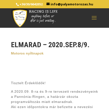
+36/30/6642052
info@palyamotorozas.hu
ELMARAD – 2020.SEP.8/9.
Motoros nyíltnapok
Tisztelt Érdeklődők!
A 2020.09. 8-ra és 9-re tervezett rendezvényeink
a Pannónia-Ringen, a határzár okozta
programváltozás miatt elmaradnak.
Aki ezen időpontokra már befizette a nevezési