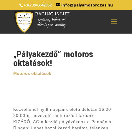
+36/30/6642052
info@palyamotorozas.hu
„Pályakezdő” motoros
oktatások!
Motoros oktatások
Közvetlenül nyílt napjaink előtti délután 16.00-
20.00-ig bevezető motorozást tartunk
KIZÁRÓLAG a kezdő pályázóknak a Pannónia-
Ringen! Lehet hozni kezdő barátot, félénken