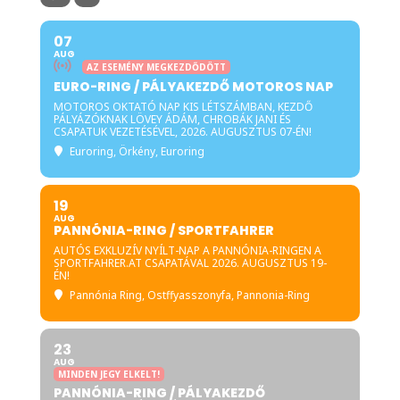
07
AUG
AZ ESEMÉNY MEGKEZDŐDÖTT
EURO-RING / PÁLYAKEZDŐ MOTOROS NAP
MOTOROS OKTATÓ NAP KIS LÉTSZÁMBAN, KEZDŐ
PÁLYÁZÓKNAK LÖVEY ÁDÁM, CHROBÁK JANI ÉS
CSAPATUK VEZETÉSÉVEL, 2026. AUGUSZTUS 07-ÉN!
Euroring
, Örkény, Euroring
19
AUG
PANNÓNIA-RING / SPORTFAHRER
AUTÓS EXKLUZÍV NYÍLT-NAP A PANNÓNIA-RINGEN A
SPORTFAHRER.AT CSAPATÁVAL 2026. AUGUSZTUS 19-
ÉN!
Pannónia Ring
, Ostffyasszonyfa, Pannonia-Ring
23
AUG
MINDEN JEGY ELKELT!
PANNÓNIA-RING / PÁLYAKEZDŐ