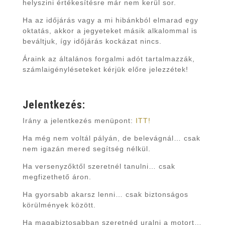
helyszini értékesítésre már nem kerül sor.
Ha az időjárás vagy a mi hibánkból elmarad egy
oktatás, akkor a jegyeteket másik alkalommal is
beváltjuk, így időjárás kockázat nincs.
Áraink az általános forgalmi adót tartalmazzák,
számlaigényléseteket kérjük előre jelezzétek!
Jelentkezés:
Irány a jelentkezés menüpont:
ITT!
Ha még nem voltál pályán, de belevágnál… csak
nem igazán mered segítség nélkül.
Ha versenyzőktől szeretnél tanulni… csak
megfizethető áron.
Ha gyorsabb akarsz lenni… csak biztonságos
körülmények között.
Ha magabiztosabban szeretnéd uralni a motort…