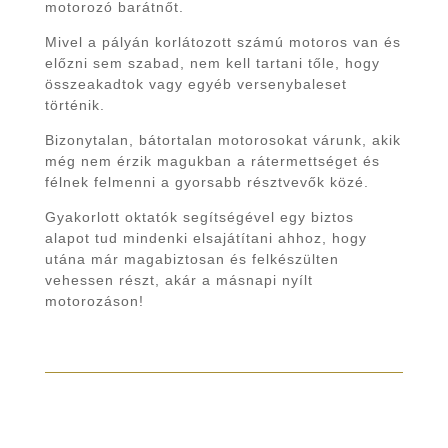
motorozó barátnőt.
Mivel a pályán korlátozott számú motoros van és
előzni sem szabad, nem kell tartani tőle, hogy
összeakadtok vagy egyéb versenybaleset
történik.
Bizonytalan, bátortalan motorosokat várunk, akik
még nem érzik magukban a rátermettséget és
félnek felmenni a gyorsabb résztvevők közé.
Gyakorlott oktatók segítségével egy biztos
alapot tud mindenki elsajátítani ahhoz, hogy
utána már magabiztosan és felkészülten
vehessen részt, akár a másnapi nyílt
motorozáson!