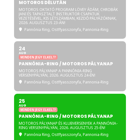
MOTOROS DÉLUTÁN
MOTOROS OKTATÓ PROGRAM LÖVEY ÁDÁM, CHROBÁK
JANI ÉS TAPASZTALT INSTRUKTOR CSAPATUK
VEZETÉSÉVEL, KIS LÉTSZÁMBAN, KEZDŐ PÁLYÁZÓKNAK,
2026. AUGUSZTUS 23-ÁN!
Pannónia Ring
, Ostffyasszonyfa, Pannonia-Ring
24
AUG
MINDEN JEGY ELKELT!
PANNÓNIA-RING / MOTOROS PÁLYANAP
MOTOROS PÁLYANAP A PANNÓNIA-RING
VERSENYPÁLYÁN, 2026. AUGUSZTUS 24-ÉN!
Pannónia Ring
, Ostffyasszonyfa, Pannonia-Ring
25
AUG
MINDEN JEGY ELKELT!
PANNÓNIA-RING / MOTOROS PÁLYANAP
MOTOROS PÁLYANAP ÉS KLUBVERSENYEK A PANNÓNIA-
RING VERSENYPÁLYÁN, 2026. AUGUSZTUS 25-ÉN!
Pannónia Ring
, Ostffyasszonyfa, Pannonia-Ring