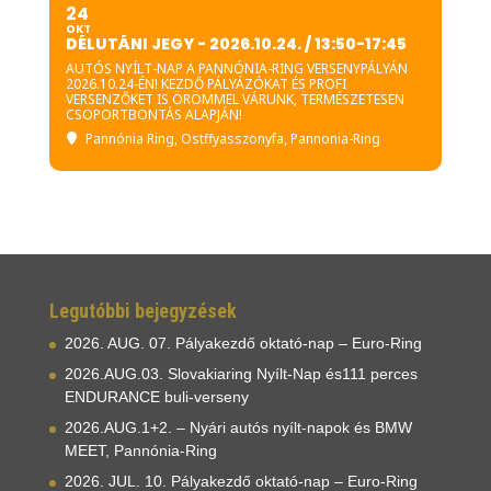
24
OKT
DÉLUTÁNI JEGY - 2026.10.24. / 13:50-17:45
AUTÓS NYÍLT-NAP A PANNÓNIA-RING VERSENYPÁLYÁN
2026.10.24-ÉN! KEZDŐ PÁLYÁZÓKAT ÉS PROFI
VERSENZŐKET IS ÖRÖMMEL VÁRUNK, TERMÉSZETESEN
CSOPORTBONTÁS ALAPJÁN!
Pannónia Ring
, Ostffyasszonyfa, Pannonia-Ring
Legutóbbi bejegyzések
2026. AUG. 07. Pályakezdő oktató-nap – Euro-Ring
2026.AUG.03. Slovakiaring Nyílt-Nap és111 perces
ENDURANCE buli-verseny
2026.AUG.1+2. – Nyári autós nyílt-napok és BMW
MEET, Pannónia-Ring
2026. JUL. 10. Pályakezdő oktató-nap – Euro-Ring