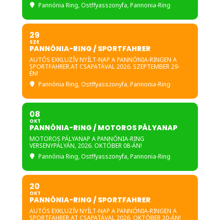
Pannónia Ring
, Ostffyasszonyfa, Pannonia-Ring
29
SZE
PANNÓNIA-RING / SPORTFAHRER
AUTÓS EXKLUZÍV NYÍLT-NAP A PANNÓNIA-RINGEN A
SPORTFAHRER.AT CSAPATÁVAL 2026. SZEPTEMBER 29-
ÉN!
Pannónia Ring
, Ostffyasszonyfa, Pannonia-Ring
08
OKT
PANNÓNIA-RING / MOTOROS PÁLYANAP
MOTOROS PÁLYANAP A PANNÓNIA-RING
VERSENYPÁLYÁN, 2026. OKTÓBER 08-ÁN!
Pannónia Ring
, Ostffyasszonyfa, Pannonia-Ring
20
OKT
PANNÓNIA-RING / SPORTFAHRER
AUTÓS EXKLUZÍV NYÍLT-NAP A PANNÓNIA-RINGEN A
SPORTFAHRER.AT CSAPATÁVAL 2026. OKTÓBER 20-ÁN!